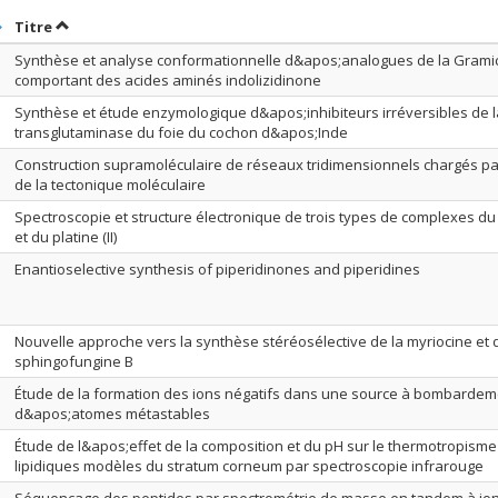
rier par date en ordre décroissant
Trier par titre en ordre décroissant
Titre
Synthèse et analyse conformationnelle d&apos;analogues de la Gramic
comportant des acides aminés indolizidinone
Synthèse et étude enzymologique d&apos;inhibiteurs irréversibles de l
transglutaminase du foie du cochon d&apos;Inde
Construction supramoléculaire de réseaux tridimensionnels chargés par
de la tectonique moléculaire
Spectroscopie et structure électronique de trois types de complexes du p
et du platine (II)
Enantioselective synthesis of piperidinones and piperidines
Nouvelle approche vers la synthèse stéréosélective de la myriocine et 
sphingofungine B
Étude de la formation des ions négatifs dans une source à bombardem
d&apos;atomes métastables
Étude de l&apos;effet de la composition et du pH sur le thermotropism
lipidiques modèles du stratum corneum par spectroscopie infrarouge