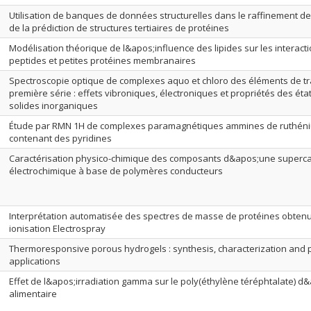
Utilisation de banques de données structurelles dans le raffinement de
de la prédiction de structures tertiaires de protéines
Modélisation théorique de l&apos;influence des lipides sur les interact
peptides et petites protéines membranaires
Spectroscopie optique de complexes aquo et chloro des éléments de tra
première série : effets vibroniques, électroniques et propriétés des éta
solides inorganiques
Étude par RMN 1H de complexes paramagnétiques ammines de ruthéniu
contenant des pyridines
Caractérisation physico-chimique des composants d&apos;une superca
électrochimique à base de polymères conducteurs
Interprétation automatisée des spectres de masse de protéines obten
ionisation Electrospray
Thermoresponsive porous hydrogels : synthesis, characterization and p
applications
Effet de l&apos;irradiation gamma sur le poly(éthylène téréphtalate) 
alimentaire