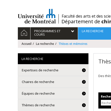
Passer
au
contenu
/
Faculté des arts et des sci
Département de
chi
Navigation
ACCUEIL
PROGRAMMES ET
LA RECHERCHE
principale
COURS
Accueil
La recherche
Thèses et mémoires
LA RECHERCHE
Thès
Expertises de recherche
Des thè
Chaires de recherche
Équipes de recherche
Recher
Thèmes de recherche