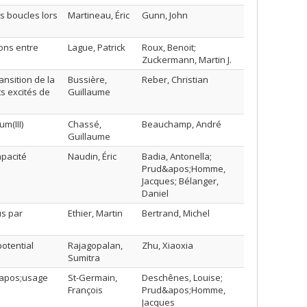
s boucles lors
Martineau, Éric
Gunn, John
ions entre
Lague, Patrick
Roux, Benoit;
Zuckermann, Martin J.
nsition de la
Bussière,
Reber, Christian
ts excités de
Guillaume
m(III)
Chassé,
Beauchamp, André
Guillaume
pacité
Naudin, Éric
Badia, Antonella;
Prud&apos;Homme,
Jacques; Bélanger,
Daniel
us par
Ethier, Martin
Bertrand, Michel
otential
Rajagopalan,
Zhu, Xiaoxia
Sumitra
d&apos;usage
St-Germain,
Deschênes, Louise;
François
Prud&apos;Homme,
Jacques