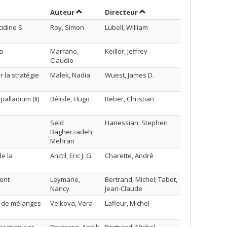
Trier par auteur en ordre décroissant
par contributeur en ordr
Auteur
Directeur
idine S
Roy, Simon
Lubell, William
a
Marrano,
Keillor, Jeffrey
Claudio
 la stratégie
Malek, Nadia
Wuest, James D.
alladium (II)
Bélisle, Hugo
Reber, Christian
Seid
Hanessian, Stephen
Bagherzadeh,
Mehran
de la
Anctil, Eric J. G.
Charette, André
ent
Leymarie,
Bertrand, Michel; Tabet,
Nancy
Jean-Claude
e de mélanges
Velkova, Vera
Lafleur, Michel