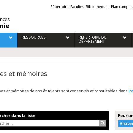
Liens
Répertoire
Facultés
Bibliothèques
Plan campus
externes
ences
mie
RESSOURCES
RÉPERTOIRE DU
DÉPARTEMENT
es et mémoires
ses et mémoires de nos étudiants sont conservés et consultables dans
P
cher dans la liste
Pour un
Rechercher…
Visite