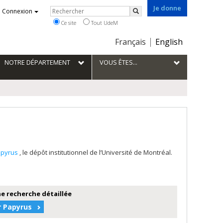
Je donne
Rechercher
Connexion
Rechercher
Ce site
Tout UdeM
Choix
Français
English
de
la
NOTRE DÉPARTEMENT
VOUS ÊTES...
langue
apyrus
, le dépôt institutionnel de l’Université de Montréal.
e recherche détaillée
r Papyrus