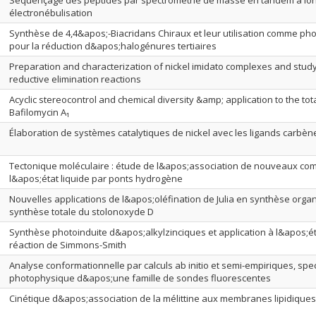
Séquençage des peptides par spectrométrie de masse en tandem à ion
électronébulisation
Synthèse de 4,4&apos;-Biacridans Chiraux et leur utilisation comme ph
pour la réduction d&apos;halogénures tertiaires
Preparation and characterization of nickel imidato complexes and study 
reductive elimination reactions
Acyclic stereocontrol and chemical diversity &amp; application to the tot
Bafilomycin A₁
Élaboration de systèmes catalytiques de nickel avec les ligands carbène
Tectonique moléculaire : étude de l&apos;association de nouveaux co
l&apos;état liquide par ponts hydrogène
Nouvelles applications de l&apos;oléfination de Julia en synthèse organ
synthèse totale du stolonoxyde D
Synthèse photoinduite d&apos;alkylzinciques et application à l&apos;é
réaction de Simmons-Smith
Analyse conformationnelle par calculs ab initio et semi-empiriques, spe
photophysique d&apos;une famille de sondes fluorescentes
Cinétique d&apos;association de la mélittine aux membranes lipidiques