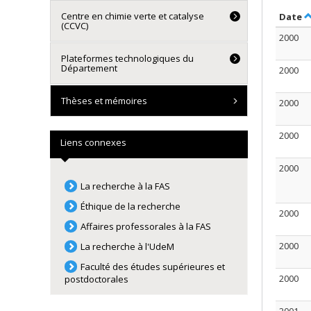
Centre en chimie verte et catalyse
T
Date
(CCVC)
2000
Plateformes technologiques du
Département
2000
Thèses et mémoires
2000
2000
Liens connexes
2000
La recherche à la FAS
Éthique de la recherche
2000
Affaires professorales à la FAS
2000
La recherche à l'UdeM
Faculté des études supérieures et
2000
postdoctorales