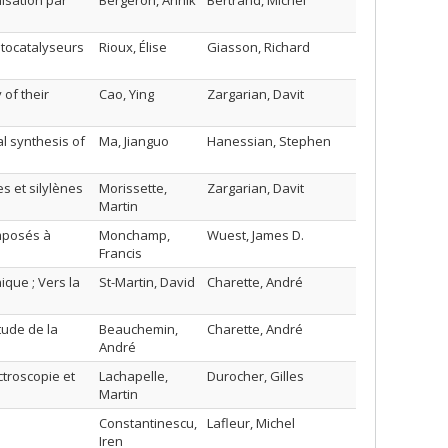
isation par
Bergeron, Annik
Bertrand, Michel
otocatalyseurs
Rioux, Élise
Giasson, Richard
of their
Cao, Ying
Zargarian, Davit
al synthesis of
Ma, Jianguo
Hanessian, Stephen
s et silylènes
Morissette,
Zargarian, Davit
Martin
mposés à
Monchamp,
Wuest, James D.
Francis
ique ; Vers la
St-Martin, David
Charette, André
tude de la
Beauchemin,
Charette, André
André
ctroscopie et
Lachapelle,
Durocher, Gilles
Martin
Constantinescu,
Lafleur, Michel
Iren