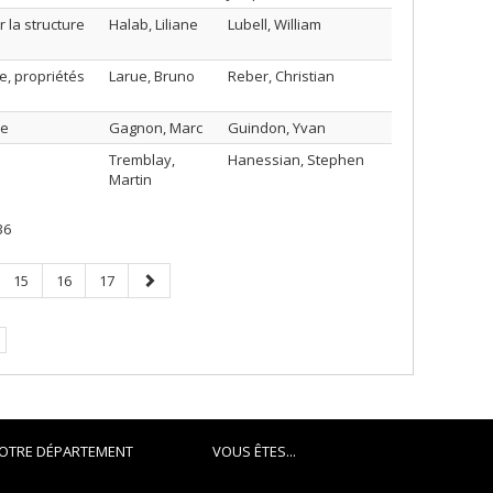
r la structure
Halab, Liliane
Lubell, William
e, propriétés
Larue, Bruno
Reber, Christian
ue
Gagnon, Marc
Guindon, Yvan
Tremblay,
Hanessian, Stephen
Martin
36
e
Page
Page
Page
Page
15
16
17
suivante
.
OTRE DÉPARTEMENT
VOUS ÊTES...