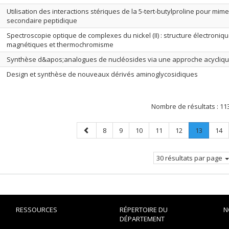
Utilisation des interactions stériques de la 5-tert-butylproline pour mime
secondaire peptidique
Spectroscopie optique de complexes du nickel (II) : structure électroniqu
magnétiques et thermochromisme
Synthèse d&apos;analogues de nucléosides via une approche acycliq
Design et synthèse de nouveaux dérivés aminoglycosidiques
Nombre de résultats :
11
Page
Page
Page
Page
Page
Page
Page
.
Pag
8
9
10
11
12
13
14
précédente
Page
courante
30 résultats par page
RESSOURCES
RÉPERTOIRE DU
N
DÉPARTEMENT