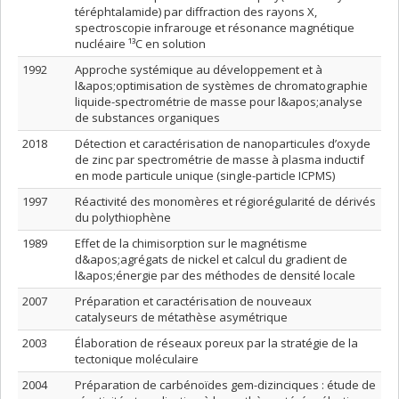
téréphtalamide) par diffraction des rayons X,
spectroscopie infrarouge et résonance magnétique
nucléaire ¹³C en solution
1992
Approche systémique au développement et à
l&apos;optimisation de systèmes de chromatographie
liquide-spectrométrie de masse pour l&apos;analyse
de substances organiques
2018
Détection et caractérisation de nanoparticules d’oxyde
de zinc par spectrométrie de masse à plasma inductif
en mode particule unique (single-particle ICPMS)
1997
Réactivité des monomères et régiorégularité de dérivés
du polythiophène
1989
Effet de la chimisorption sur le magnétisme
d&apos;agrégats de nickel et calcul du gradient de
l&apos;énergie par des méthodes de densité locale
2007
Préparation et caractérisation de nouveaux
catalyseurs de métathèse asymétrique
2003
Élaboration de réseaux poreux par la stratégie de la
tectonique moléculaire
2004
Préparation de carbénoïdes gem-dizinciques : étude de