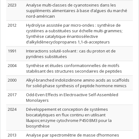
2023
Analyse multi-classes de cyanotoxines dans les
suppléments alimentaires à base d’algues du marché
nord-américain
2012
Hydrolyse assistée par micro-ondes : synthèse de
cystéines a-substituées sur échelle multi-grammes;
Synthèse catalytique énantiosélective
d’alkylidènecyclopropanes 1,1-di-accepteurs
1991
Interactions soluté-solvant : cas du proton et de
pyridines substituées
2004
Synthèse et études conformationnelles de motifs
stabilisant des structures secondaires de peptides
2000
Alkyl-branched indolizidinone amino acids as scaffolds
for solid-phase synthesis of peptide hormone mimics
2017
Odd-Even Effects in Electroactive Self-Assembled
Monolayers
2024
Développement et conception de systèmes
biocatalytiques en flux continu en utilisant
l&apos;enzyme cytochrome P450 BM3 pour la
biosynthèse
2013
Analyse par spectrométrie de masse d’hormones