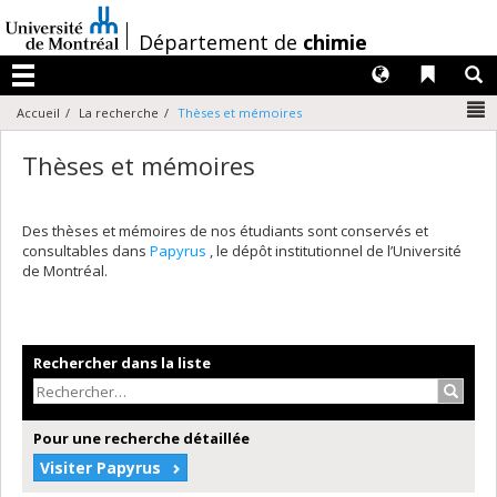
Passer
au
/
Département de
chimie
contenu
Langues
Liens 
R
Menu
N
Accueil
La recherche
Thèses et mémoires
Thèses et mémoires
Des thèses et mémoires de nos étudiants sont conservés et
consultables dans
Papyrus
, le dépôt institutionnel de l’Université
de Montréal.
Rechercher dans la liste
Recher
Pour une recherche détaillée
Visiter Papyrus