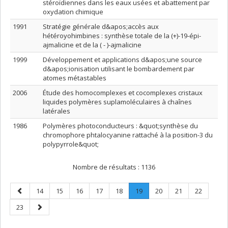
stéroïdiennes dans les eaux usées et abattement par
oxydation chimique
1991
Stratégie générale d&apos;accès aux
hétéroyohimbines : synthèse totale de la (+)-19-épi-
ajmalicine et de la ( - )-ajmalicine
1999
Développement et applications d&apos;une source
d&apos;ionisation utilisant le bombardement par
atomes métastables
2006
Étude des homocomplexes et cocomplexes cristaux
liquides polymères suplamoléculaires à chaînes
latérales
1986
Polymères photoconducteurs : &quot;synthèse du
chromophore phtalocyanine rattaché à la position-3 du
polypyrrole&quot;
Nombre de résultats :
1136
Page
Page
Page
Page
Page
Page
Page
.
Page
Page
Page
14
15
16
17
18
19
20
21
22
précédente
Page
Page
Page
23
courante.
suivante