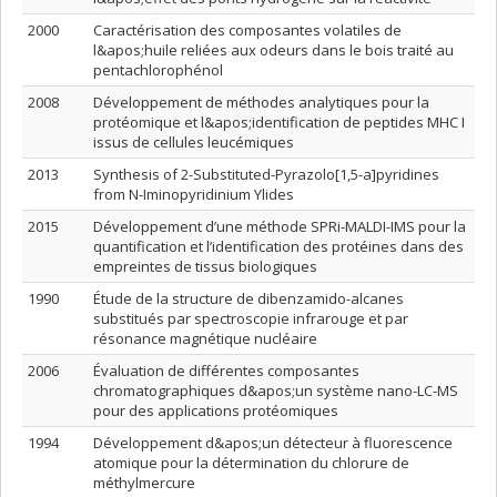
2000
Caractérisation des composantes volatiles de
l&apos;huile reliées aux odeurs dans le bois traité au
pentachlorophénol
2008
Développement de méthodes analytiques pour la
protéomique et l&apos;identification de peptides MHC I
issus de cellules leucémiques
2013
Synthesis of 2-Substituted-Pyrazolo[1,5-a]pyridines
from N-Iminopyridinium Ylides
2015
Développement d’une méthode SPRi-MALDI-IMS pour la
quantification et l’identification des protéines dans des
empreintes de tissus biologiques
1990
Étude de la structure de dibenzamido-alcanes
substitués par spectroscopie infrarouge et par
résonance magnétique nucléaire
2006
Évaluation de différentes composantes
chromatographiques d&apos;un système nano-LC-MS
pour des applications protéomiques
1994
Développement d&apos;un détecteur à fluorescence
atomique pour la détermination du chlorure de
méthylmercure