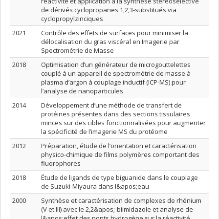
réactivité et application à la synthèse stéréosélective
de dérivés cyclopropanes 1,2,3-substitués via
cyclopropylzinciques
2021
Contrôle des effets de surfaces pour minimiser la
délocalisation du gras viscéral en Imagerie par
Spectrométrie de Masse
2018
Optimisation d’un générateur de microgouttelettes
couplé à un appareil de spectrométrie de masse à
plasma d’argon à couplage inductif (ICP-MS) pour
l’analyse de nanoparticules
2014
Développement d’une méthode de transfert de
protéines présentes dans des sections tissulaires
minces sur des cibles fonctionnalisées pour augmenter
la spécificité de l’imagerie MS du protéome
2012
Préparation, étude de l’orientation et caractérisation
physico-chimique de films polymères comportant des
fluorophores
2018
Étude de ligands de type biguanide dans le couplage
de Suzuki-Miyaura dans l&apos;eau
2000
Synthèse et caractérisation de complexes de rhénium
(V et III) avec le 2,2&apos;-biimidazole et analyse de
l&apos;effet des ponts hydrogène sur la réactivité