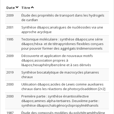
Trier par date en ordre décroissant
Trier par titre en ordre décroissant
Date
Titre
2009
Étude des propriétés de transport dans les hydrogels
de curdlan
2001
Synthèse d&apos;analogues de nucléosides via une
approche acyclique
1995
Tectonique moléculaire : synthèse d&apos;une série
d&apos;héxa- et de tétrapyridones flexibles conçues
pour pouvoir former des aggrégats tridimensionnels
2009
Découverte et application de nouveaux motifs
d&apos;association propres à
l&apos;hexaphénylbenzène et à ses dérivés
2019
Synthèse biocatalytique de macrocycles planaires
chiraux
2000
Utilisation d&apos;acides de Lewis comme auxiliaires
chiraux dans les réactions de photocycloaddition [2+2]
2000
Première partie : synthèse énantiosélective
d&apos;amines alpha-tertiaires. Deuxième partie :
synthèse d&apos;halogénocyclopropylméthanols
1987
Étude des composés modèles du poly(tétraméthylène