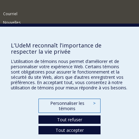
Courriel
Nouvelles
Activités
Comment soutenir le Département?
L’UdeM reconnaît l’importance de
respecter la vie privée
BESOIN D'AIDE?
L’utilisation de témoins nous permet d’améliorer et de
Plan du site
personnaliser votre expérience Web. Certains témoins
Signaler une erreur
sont obligatoires pour assurer le fonctionnement et la
sécurité du site Web, alors que d’autres enregistrent vos
Accessibilité
préférences. En acceptant tout, vous consentez à notre
utilisation de témoins pour mieux répondre à vos besoins.
FACULTÉ DES ARTS ET DES SCIENCES
Nos départements et écoles
Personnaliser les
>
témoins
Nos centres d'études
Tout refuser
Nos programmes et cours
Tout accepter