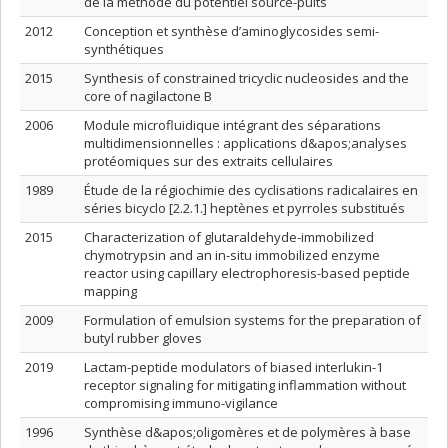
de la méthode du potentiel source-puits
2012
Conception et synthèse d’aminoglycosides semi-
synthétiques
2015
Synthesis of constrained tricyclic nucleosides and the
core of nagilactone B
2006
Module microfluidique intégrant des séparations
multidimensionnelles : applications d&apos;analyses
protéomiques sur des extraits cellulaires
1989
Étude de la régiochimie des cyclisations radicalaires en
séries bicyclo [2.2.1.] heptènes et pyrroles substitués
2015
Characterization of glutaraldehyde-immobilized
chymotrypsin and an in-situ immobilized enzyme
reactor using capillary electrophoresis-based peptide
mapping
2009
Formulation of emulsion systems for the preparation of
butyl rubber gloves
2019
Lactam-peptide modulators of biased interlukin-1
receptor signaling for mitigating inflammation without
compromising immuno-vigilance
1996
Synthèse d&apos;oligomères et de polymères à base