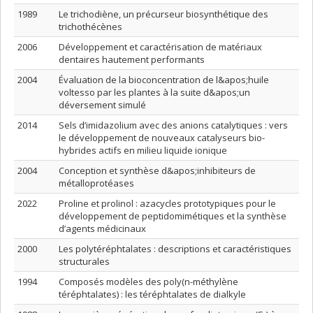
1989
Le trichodiène, un précurseur biosynthétique des
trichothécènes
2006
Développement et caractérisation de matériaux
dentaires hautement performants
2004
Évaluation de la bioconcentration de l&apos;huile
voltesso par les plantes à la suite d&apos;un
déversement simulé
2014
Sels d’imidazolium avec des anions catalytiques : vers
le développement de nouveaux catalyseurs bio-
hybrides actifs en milieu liquide ionique
2004
Conception et synthèse d&apos;inhibiteurs de
métalloprotéases
2022
Proline et prolinol : azacycles prototypiques pour le
développement de peptidomimétiques et la synthèse
d’agents médicinaux
2000
Les polytéréphtalates : descriptions et caractéristiques
structurales
1994
Composés modèles des poly(n-méthylène
téréphtalates) : les téréphtalates de dialkyle