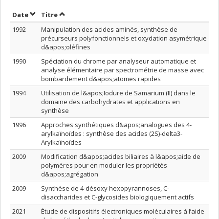
Trier par date en ordre décroissant
Trier par titre en ordre décroissant
Date
Titre
1992
Manipulation des acides aminés, synthèse de
précurseurs polyfonctionnels et oxydation asymétrique
d&apos;oléfines
1990
Spéciation du chrome par analyseur automatique et
analyse élémentaire par spectrométrie de masse avec
bombardement d&apos;atomes rapides
1994
Utilisation de l&apos;Iodure de Samarium (II) dans le
domaine des carbohydrates et applications en
synthèse
1996
Approches synthétiques d&apos;analogues des 4-
arylkaïnoïdes : synthèse des acides (2S)-delta3-
Arylkaïnoïdes
2009
Modification d&apos;acides biliaires à l&apos;aide de
polymères pour en moduler les propriétés
d&apos;agrégation
2009
Synthèse de 4-désoxy hexopyrannoses, C-
disaccharides et C-glycosides biologiquement actifs
2021
Étude de dispositifs électroniques moléculaires à l’aide