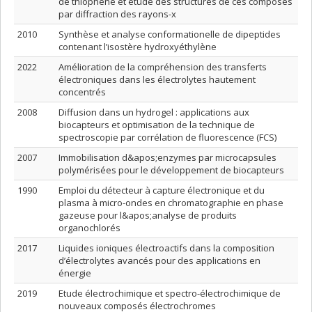
de thiophène et étude des structures de ces composés
par diffraction des rayons-x
2010
Synthèse et analyse conformationelle de dipeptides
contenant l’isostère hydroxyéthylène
2022
Amélioration de la compréhension des transferts
électroniques dans les électrolytes hautement
concentrés
2008
Diffusion dans un hydrogel : applications aux
biocapteurs et optimisation de la technique de
spectroscopie par corrélation de fluorescence (FCS)
2007
Immobilisation d&apos;enzymes par microcapsules
polymérisées pour le développement de biocapteurs
1990
Emploi du détecteur à capture électronique et du
plasma à micro-ondes en chromatographie en phase
gazeuse pour l&apos;analyse de produits
organochlorés
2017
Liquides ioniques électroactifs dans la composition
d’électrolytes avancés pour des applications en
énergie
2019
Etude électrochimique et spectro-électrochimique de
nouveaux composés électrochromes