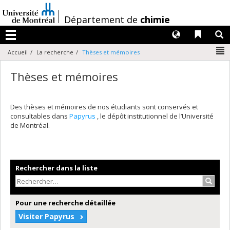
Passer
au
/
Département de
chimie
contenu
Langues
Liens 
R
Menu
N
Accueil
La recherche
Thèses et mémoires
Thèses et mémoires
Des thèses et mémoires de nos étudiants sont conservés et
consultables dans
Papyrus
, le dépôt institutionnel de l’Université
de Montréal.
Rechercher dans la liste
Recher
Pour une recherche détaillée
Visiter Papyrus