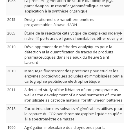
1988
La première génération de soufre diatomique (S₂) à
partir d&apos;un réactif organométallique et son
application à la synthèse organique
2015
Design rationnel de nanothermomètres
programmables à base d’ADN
2005
Étude de la réactivité catalytique de complexes indényl-
nickel (II) porteurs de ligands hémilabiles éther et vinyle
2010
Développement de méthodes analytiques pour la
détection et la quantification de traces de produits
pharmaceutiques dans les eaux du fleuve Saint
Laurent
2010
Marquage fluorescent des protéines pour étudier les
enzymes protéolytiques solubles et immobilisées par la
cartographie peptidique électrophorétique
2011
A detailed study of the lithiation of iron phosphate as
well as the development of a novel synthesis of lithium
iron silicate as cathode material for lithium-ion batteries
2018
Caractérisation des solvants régénérables utilisés pour
la capture du CO2 par chromatographie liquide couplée
à la spectrométrie de masse
1990
Agrégation moléculaire des dipyridones par la