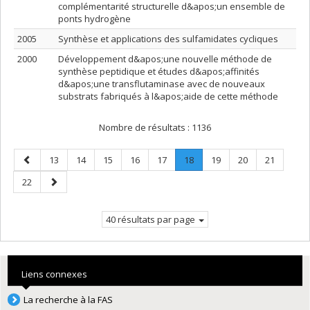
complémentarité structurelle d&apos;un ensemble de
ponts hydrogène
2005
Synthèse et applications des sulfamidates cycliques
2000
Développement d&apos;une nouvelle méthode de
synthèse peptidique et études d&apos;affinités
d&apos;une transflutaminase avec de nouveaux
substrats fabriqués à l&apos;aide de cette méthode
Nombre de résultats :
1136
Page
Page
Page
Page
Page
Page
Page
.
Page
Page
Page
13
14
15
16
17
18
19
20
21
précédente
Page
Page
Page
22
courante.
suivante
40 résultats par page
Liens connexes
La recherche à la FAS