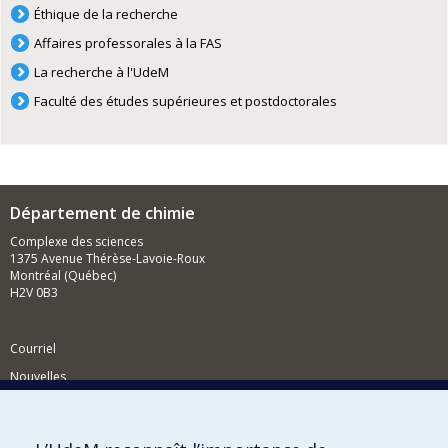
Éthique de la recherche
Affaires professorales à la FAS
La recherche à l'UdeM
Faculté des études supérieures et postdoctorales
Département de chimie
Complexe des sciences
1375 Avenue Thérèse-Lavoie-Roux
Montréal (Québec)
H2V 0B3
Courriel
Nouvelles
Activités
Comment soutenir le Département?