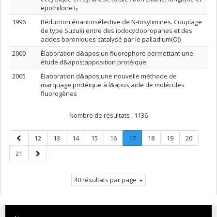
epothilone I₂
1996
Réduction énantiosélective de N-tosylimines. Couplage
de type Suzuki entre des iodocyclopropanes et des
acides boroniques catalysé par le palladium(O))
2000
Élaboration d&apos;un fluorophore permettant une
étude d&apos;apposition protéique
2005
Élaboration d&apos;une nouvelle méthode de
marquage protéique à l&apos;aide de molécules
fluorogènes
Nombre de résultats :
1136
Page
Page
Page
Page
Page
Page
Page
.
Page
Page
Page
12
13
14
15
16
17
18
19
20
précédente
Page
Page
Page
21
courante.
suivante
40 résultats par page