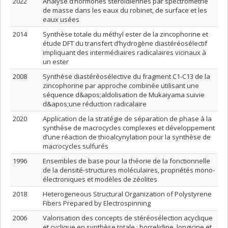
2022
Analyse d’hormones stéroïdiennes par spectrométrie
de masse dans les eaux du robinet, de surface et les
eaux usées
2014
Synthèse totale du méthyl ester de la zincophorine et
étude DFT du transfert d’hydrogène diastéréosélectif
impliquant des intermédiaires radicalaires vicinaux à
un ester
2008
Synthèse diastéréosélective du fragment C1-C13 de la
zincophorine par approche combinée utilisant une
séquence d&apos;aldolisation de Mukaiyama suivie
d&apos;une réduction radicalaire
2020
Application de la stratégie de séparation de phase à la
synthèse de macrocycles complexes et développement
d’une réaction de thioalcynylation pour la synthèse de
macrocycles sulfurés
1996
Ensembles de base pour la théorie de la fonctionnelle
de la densité-structures moléculaires, propriétés mono-
électroniques et modèles de zéolites
2018
Heterogeneous Structural Organization of Polystyrene
Fibers Prepared by Electrospinning
2006
Valorisation des concepts de stéréosélection acyclique
et cyclique en synthèse totale : borrelidine, longicine et