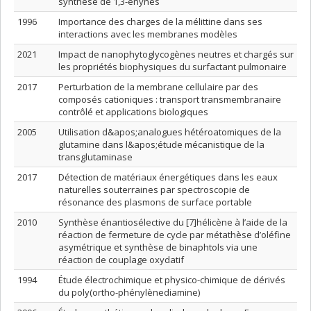
synthèse de 1,3-énynes
1996
Importance des charges de la mélittine dans ses
interactions avec les membranes modèles
2021
Impact de nanophytoglycogènes neutres et chargés sur
les propriétés biophysiques du surfactant pulmonaire
2017
Perturbation de la membrane cellulaire par des
composés cationiques : transport transmembranaire
contrôlé et applications biologiques
2005
Utilisation d&apos;analogues hétéroatomiques de la
glutamine dans l&apos;étude mécanistique de la
transglutaminase
2017
Détection de matériaux énergétiques dans les eaux
naturelles souterraines par spectroscopie de
résonance des plasmons de surface portable
2010
Synthèse énantiosélective du [7]hélicène à l’aide de la
réaction de fermeture de cycle par métathèse d’oléfine
asymétrique et synthèse de binaphtols via une
réaction de couplage oxydatif
1994
Étude électrochimique et physico-chimique de dérivés
du poly(ortho-phénylènediamine)