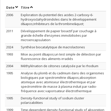
Trier par date en ordre décroissant
Trier par titre en ordre décroissant
Date
Titre
2006
Exploration du potentiel des acides 2-carboxy-6-
hydroxyoctahydroindoles dans le développement
d&apos;inhibiteurs de la thrombine&quot;
2011
Développement de papier bioactif par couchage à
grande échelle d’enzymes immobilisées par
microencapsulation
2024
Synthèse biocatalytique de macrolactones
1993
Mise au point d&apos;un test simple de détection par
fluorescence des aliments irradiés
2004
Méthylénation de cétones catalysée par le rhodium
1995
Analyse du plomb et du cadmium dans des organismes
biologiques par spectrométrie d&apos;absorption
atomique avec atomiseur électrothermique et par
spectrométrie de masse à plasma induit par radio-
fréquence avec vaporisateur électrothermique
1995
Density-functional study of sodium cluster
polarizabilities
1999
Time-dependent density-functional study of absorption