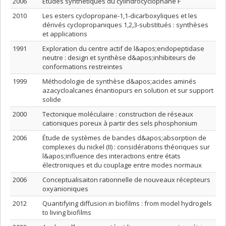
2006
Études synthétiques du cylindrocyclophane F
2010
Les esters cyclopropane-1,1-dicarboxyliques et les
dérivés cyclopropaniques 1,2,3-substitués : synthèses
et applications
1991
Exploration du centre actif de l&apos;endopeptidase
neutre : design et synthèse d&apos;inhibiteurs de
conformations restreintes
1999
Méthodologie de synthèse d&apos;acides aminés
azacycloalcanes énantiopurs en solution et sur support
solide
2000
Tectonique moléculaire : construction de réseaux
cationiques poreux à partir des sels phosphonium
2006
Étude de systèmes de bandes d&apos;absorption de
complexes du nickel (II) : considérations théoriques sur
l&apos;influence des interactions entre états
électroniques et du couplage entre modes normaux
2006
Conceptualisaiton rationnelle de nouveaux récepteurs
oxyanioniques
2012
Quantifying diffusion in biofilms : from model hydrogels
to living biofilms