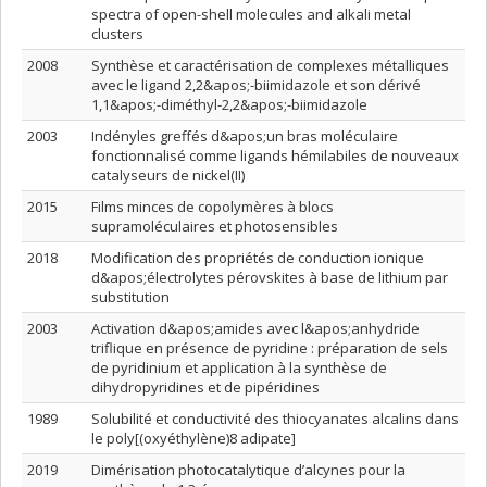
spectra of open-shell molecules and alkali metal
clusters
2008
Synthèse et caractérisation de complexes métalliques
avec le ligand 2,2&apos;-biimidazole et son dérivé
1,1&apos;-diméthyl-2,2&apos;-biimidazole
2003
Indényles greffés d&apos;un bras moléculaire
fonctionnalisé comme ligands hémilabiles de nouveaux
catalyseurs de nickel(II)
2015
Films minces de copolymères à blocs
supramoléculaires et photosensibles
2018
Modification des propriétés de conduction ionique
d&apos;électrolytes pérovskites à base de lithium par
substitution
2003
Activation d&apos;amides avec l&apos;anhydride
triflique en présence de pyridine : préparation de sels
de pyridinium et application à la synthèse de
dihydropyridines et de pipéridines
1989
Solubilité et conductivité des thiocyanates alcalins dans
le poly[(oxyéthylène)8 adipate]
2019
Dimérisation photocatalytique d’alcynes pour la