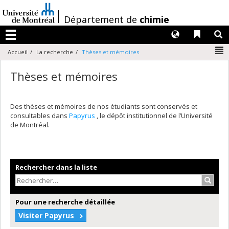
Passer
au
/
Département de
chimie
contenu
Langues
Liens 
R
Menu
N
Accueil
La recherche
Thèses et mémoires
Thèses et mémoires
Des thèses et mémoires de nos étudiants sont conservés et
consultables dans
Papyrus
, le dépôt institutionnel de l’Université
de Montréal.
Rechercher dans la liste
Recher
Pour une recherche détaillée
Visiter Papyrus