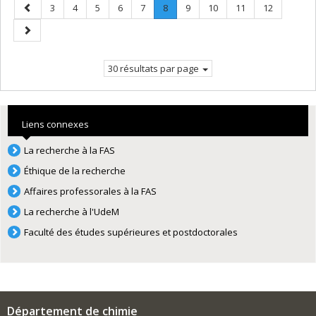
Page
Page
Page
Page
Page
Page
Page
.
Page
Page
Page
Page
3
4
5
6
7
8
9
10
11
12
précédente
Page
Page
courante.
suivante
30 résultats par page
Liens connexes
La recherche à la FAS
Éthique de la recherche
Affaires professorales à la FAS
La recherche à l'UdeM
Faculté des études supérieures et postdoctorales
Département de chimie