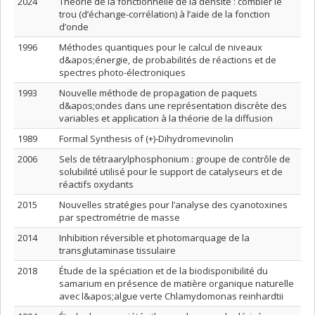
2024
Théorie de la fonctionnelle de la densité : combler le
trou (d’échange-corrélation) à l’aide de la fonction
d’onde
1996
Méthodes quantiques pour le calcul de niveaux
d&apos;énergie, de probabilités de réactions et de
spectres photo-électroniques
1993
Nouvelle méthode de propagation de paquets
d&apos;ondes dans une représentation discrète des
variables et application à la théorie de la diffusion
1989
Formal Synthesis of (+)-Dihydromevinolin
2006
Sels de tétraarylphosphonium : groupe de contrôle de
solubilité utilisé pour le support de catalyseurs et de
réactifs oxydants
2015
Nouvelles stratégies pour l’analyse des cyanotoxines
par spectrométrie de masse
2014
Inhibition réversible et photomarquage de la
transglutaminase tissulaire
2018
Étude de la spéciation et de la biodisponibilité du
samarium en présence de matière organique naturelle
avec l&apos;algue verte Chlamydomonas reinhardtii