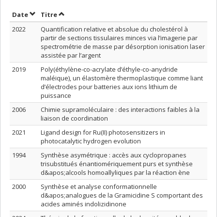
Trier par date en ordre décroissant
Trier par titre en ordre décroissant
Date
Titre
2022
Quantification relative et absolue du cholestérol à
partir de sections tissulaires minces via l’imagerie par
spectrométrie de masse par désorption ionisation laser
assistée par l’argent
2019
Poly(éthylène-co-acrylate d’éthyle-co-anydride
maléique), un élastomère thermoplastique comme liant
d’électrodes pour batteries aux ions lithium de
puissance
2006
Chimie supramoléculaire : des interactions faibles à la
liaison de coordination
2021
Ligand design for Ru(II) photosensitizers in
photocatalytic hydrogen evolution
1994
Synthèse asymétrique : accès aux cyclopropanes
trisubstitués énantiomériquement purs et synthèse
d&apos;alcools homoallyliques par la réaction ène
2000
Synthèse et analyse conformationnelle
d&apos;analogues de la Gramicidine S comportant des
acides aminés indolizidinone