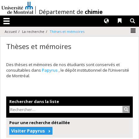
Passer
au
/
Département de
chimie
contenu
Langues
Liens 
R
Menu
N
Accueil
La recherche
Thèses et mémoires
Thèses et mémoires
Des thèses et mémoires de nos étudiants sont conservés et
consultables dans
Papyrus
, le dépôt institutionnel de l’Université
de Montréal.
Rechercher dans la liste
Recher
Pour une recherche détaillée
Visiter Papyrus