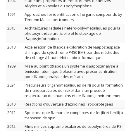
1994
Étude des propriétés thermochromes de dérivés
alkyles et alkoxyles du polythiophène
1991
Approaches for identification of organic compounds by
Tendem Mass spectrometry
2015
Architectures radiales hétéro-poly-métalliques pour la
photosynthèse artificielle et le stockage de
l&apos;information
2018
Accélération de l&apos;exploration de l&apos;espace
chimique du cytochrome P450 BM3 par des méthodes
de criblage à haut débit et bio-informatiques
1989
Mise au point d&apos;un système d&apos;analyse à
émission atomique à plasma avec préconcentration
pour l&apos;analyse des métaux
2024
Précurseurs organométalliques de Ni pour la formation
de nanoparticules de nickel dans un procédé
respectueux des humains et de l&apos;environnement
2010
Réactions d’ouverture d’aziridines Troc-protégées
2012
Spectroscopie Raman de complexes de fer(II) et fer(III) à
transition de spin
2012
Films minces supramoléculaires de copolymères de PS-