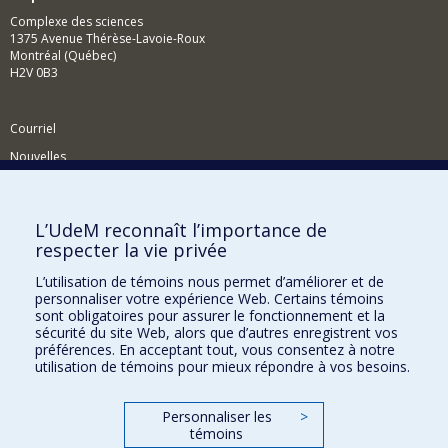
Complexe des sciences
1375 Avenue Thérèse-Lavoie-Roux
Montréal (Québec)
H2V 0B3
Courriel
Nouvelles
Activités
Comment soutenir le Département?
L’UdeM reconnaît l’importance de
respecter la vie privée
BESOIN D'AIDE?
L’utilisation de témoins nous permet d’améliorer et de
Plan du site
personnaliser votre expérience Web. Certains témoins
Signaler une erreur
sont obligatoires pour assurer le fonctionnement et la
sécurité du site Web, alors que d’autres enregistrent vos
Accessibilité
préférences. En acceptant tout, vous consentez à notre
utilisation de témoins pour mieux répondre à vos besoins.
FACULTÉ DES ARTS ET DES SCIENCES
Nos départements et écoles
Personnaliser les
>
témoins
Nos centres d'études