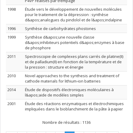
P4VP réalisés par trempage
1998
Étude vers le développement de nouvelles molécules
pour le traitement de la dépression : synthèse
d&apos;analogues du pindolol et de l&apos;indalpine
1996
Synthèse de carbohydrates phostones
1999
Synthèse d&apos;une nouvelle classe
d&apos;inhibiteurs potentiels d&apos;enzymes à base
de phosphore
2011
Spectroscopie de complexes plans carrés de platine(II)
et de palladium(II) en fonction de la température et de
la pression : structure et énergie
2010
Novel approaches to the synthesis and treatment of
cathode materials for lithium-ion batteries
2014
Étude de dispositifs électroniques moléculaires à
l&apos;aide de modèles simples
2001
Étude des réactions enzymatiques et électrochimiques
impliquées dans le bioblanchiment de la pâte à papier
Nombre de résultats :
1136