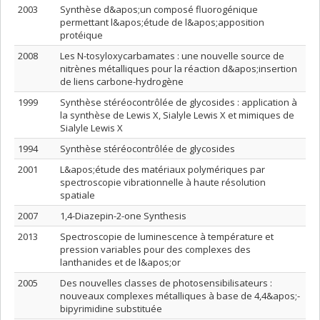
2003
Synthèse d&apos;un composé fluorogénique
permettant l&apos;étude de l&apos;apposition
protéique
2008
Les N-tosyloxycarbamates : une nouvelle source de
nitrènes métalliques pour la réaction d&apos;insertion
de liens carbone-hydrogène
1999
Synthèse stéréocontrôlée de glycosides : application à
la synthèse de Lewis X, Sialyle Lewis X et mimiques de
Sialyle Lewis X
1994
Synthèse stéréocontrôlée de glycosides
2001
L&apos;étude des matériaux polymériques par
spectroscopie vibrationnelle à haute résolution
spatiale
2007
1,4-Diazepin-2-one Synthesis
2013
Spectroscopie de luminescence à température et
pression variables pour des complexes des
lanthanides et de l&apos;or
2005
Des nouvelles classes de photosensibilisateurs :
nouveaux complexes métalliques à base de 4,4&apos;-
bipyrimidine substituée