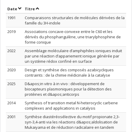
Trier par date en ordre croissant
Trier par titre en ordre croissant
Date
Titre
1991
Comparaisons structurales de molécules dérivées de la
famille du 3H-indole
2019
Associations concave-convexe entre le C60 et les
dérivés du phosphangulène, une triarylphosphine de
forme conique
2022
Assemblage moléculaire d’amphiphiles ioniques induit
par une réaction d’appariement ionique générée par
un système rédox confiné en surface
2020
Design et synthèse des composés azabicycliques
contraints : de la chimie médicinale à la catalyse
2025
D&apos;in vitro à in vivo : développement de
biocapteurs plasmoniques pour la détection des
protéines et d&apos;anticorps
2014
Synthesis of transition metal N-heterocyclic carbene
complexes and applications in catalysis
2001
Synthèse diastéréosélective du motif propionate 2,3-
syn-3,4-anti via les réactions d&apos;aldolisation de
Mukaiyama et de réduction radicalaire en tandem