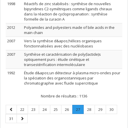
1998
Réactifs de zinc stabilisés : synthèse de nouvelles
bipyridines C2-symétriques comme ligands chiraux
dans la réaction de cyclopropanation : synthèse
formelle de la curacin A
2012
Polyamides and polyesters made of bile acids in the
main chain
2007
Vers la synthèse d&apos;hélices organiques
fonctionnalisées avec des nucléobases
2007
Synthèse et caractérisation de poly(lactide)s
optiquement purs : étude cinétique et
transestérification intermoléculaire
1992
Étude d&apos;un détecteur à plasma micro-ondes pour
la spéciation des organostanniques par
chromatographie avec fluide supercritique
Nombre de résultats :
1136
Page
Page
Page
Page
Page
Page
Page
.
Page
Page
Page
22
23
24
25
26
27
28
29
30
précédente
Page
Page
Page
31
courante.
suivante