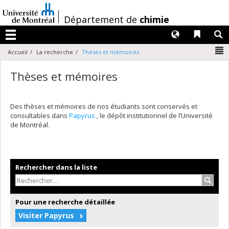
Passer
au
/
Département de
chimie
contenu
Langues
Liens 
R
Menu
N
Accueil
La recherche
Thèses et mémoires
Thèses et mémoires
Des thèses et mémoires de nos étudiants sont conservés et
consultables dans
Papyrus
, le dépôt institutionnel de l’Université
de Montréal.
Rechercher dans la liste
Recher
Pour une recherche détaillée
Visiter Papyrus