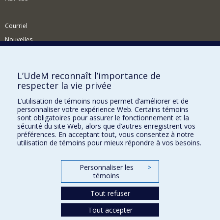
Courriel
Nouvelles
Activités
Comment soutenir le Département?
L’UdeM reconnaît l’importance de
respecter la vie privée
BESOIN D'AIDE?
L’utilisation de témoins nous permet d’améliorer et de
Plan du site
personnaliser votre expérience Web. Certains témoins
Signaler une erreur
sont obligatoires pour assurer le fonctionnement et la
sécurité du site Web, alors que d’autres enregistrent vos
Accessibilité
préférences. En acceptant tout, vous consentez à notre
utilisation de témoins pour mieux répondre à vos besoins.
FACULTÉ DES ARTS ET DES SCIENCES
Nos départements et écoles
Personnaliser les
>
témoins
Nos centres d'études
Tout refuser
Nos programmes et cours
Tout accepter