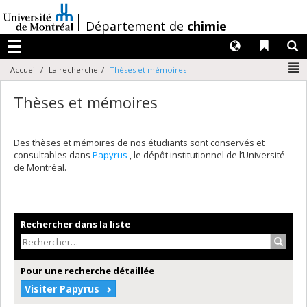
Passer
au
/
Département de
chimie
contenu
Langues
Liens 
R
Menu
N
Accueil
La recherche
Thèses et mémoires
Thèses et mémoires
Des thèses et mémoires de nos étudiants sont conservés et
consultables dans
Papyrus
, le dépôt institutionnel de l’Université
de Montréal.
Rechercher dans la liste
Recher
Pour une recherche détaillée
Visiter Papyrus