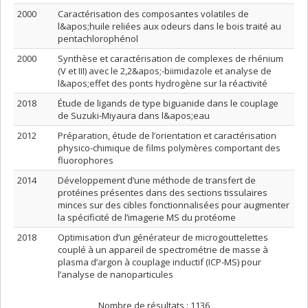
2000
Caractérisation des composantes volatiles de
l&apos;huile reliées aux odeurs dans le bois traité au
pentachlorophénol
2000
Synthèse et caractérisation de complexes de rhénium
(V et III) avec le 2,2&apos;-biimidazole et analyse de
l&apos;effet des ponts hydrogène sur la réactivité
2018
Étude de ligands de type biguanide dans le couplage
de Suzuki-Miyaura dans l&apos;eau
2012
Préparation, étude de l’orientation et caractérisation
physico-chimique de films polymères comportant des
fluorophores
2014
Développement d’une méthode de transfert de
protéines présentes dans des sections tissulaires
minces sur des cibles fonctionnalisées pour augmenter
la spécificité de l’imagerie MS du protéome
2018
Optimisation d’un générateur de microgouttelettes
couplé à un appareil de spectrométrie de masse à
plasma d’argon à couplage inductif (ICP-MS) pour
l’analyse de nanoparticules
Nombre de résultats :
1136