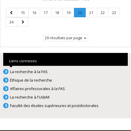
Page
Page
Page
Page
Page
Page
Page
.
Page
Page
Page
15
16
17
18
19
20
21
22
23
précédente
Page
Page
Page
24
courante.
suivante
20 résultats par page
Liens connexes
La recherche à la FAS
Éthique de la recherche
Affaires professorales à la FAS
La recherche à l'UdeM
Faculté des études supérieures et postdoctorales