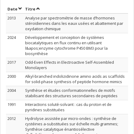
Trier par date en ordre croissant
Trier par titre en ordre croissant
Date
Titre
2013
Analyse par spectrométrie de masse d’hormones
stéroïdiennes dans les eaux usées et abattement par
oxydation chimique
2024
Développement et conception de systèmes
biocatalytiques en flux continu en utilisant
l&apos;enzyme cytochrome P450 BM3 pour la
biosynthèse
2017
Odd-Even Effects in Electroactive Self-Assembled
Monolayers
2000
Alkyl-branched indolizidinone amino acids as scaffolds
for solid-phase synthesis of peptide hormone mimics
2004
Synthèse et études conformationnelles de motifs
stabilisant des structures secondaires de peptides
1991
Interactions soluté-solvant : cas du proton et de
pyridines substituées
2012
Hydrolyse assistée par micro-ondes : synthèse de
cystéines a-substituées sur échelle multi-grammes;
Synthèse catalytique énantiosélective