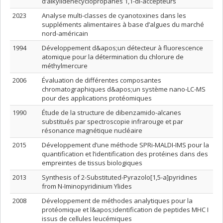
d’alkylidènecyclopropanes 1,1-di-accepteurs
2023
Analyse multi-classes de cyanotoxines dans les
suppléments alimentaires à base d’algues du marché
nord-américain
1994
Développement d&apos;un détecteur à fluorescence
atomique pour la détermination du chlorure de
méthylmercure
2006
Évaluation de différentes composantes
chromatographiques d&apos;un système nano-LC-MS
pour des applications protéomiques
1990
Étude de la structure de dibenzamido-alcanes
substitués par spectroscopie infrarouge et par
résonance magnétique nucléaire
2015
Développement d’une méthode SPRi-MALDI-IMS pour la
quantification et l’identification des protéines dans des
empreintes de tissus biologiques
2013
Synthesis of 2-Substituted-Pyrazolo[1,5-a]pyridines
from N-Iminopyridinium Ylides
2008
Développement de méthodes analytiques pour la
protéomique et l&apos;identification de peptides MHC I
issus de cellules leucémiques