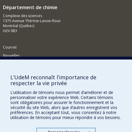
Département de chimie
Complexe des sciences
1375 Avenue Thérèse-Lavoie-Roux
Montréal (Québec)
H2V 0B3
Courriel
Nouvelles
Activités
Comment soutenir le Département?
L’UdeM reconnaît l’importance de
respecter la vie privée
BESOIN D'AIDE?
L’utilisation de témoins nous permet d’améliorer et de
Plan du site
personnaliser votre expérience Web. Certains témoins
Signaler une erreur
sont obligatoires pour assurer le fonctionnement et la
sécurité du site Web, alors que d’autres enregistrent vos
Accessibilité
préférences. En acceptant tout, vous consentez à notre
utilisation de témoins pour mieux répondre à vos besoins.
FACULTÉ DES ARTS ET DES SCIENCES
Nos départements et écoles