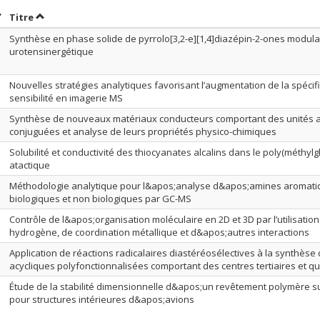
rier par date en ordre croissant
Trier par titre en ordre croissant
Titre
Synthèse en phase solide de pyrrolo[3,2-e][1,4]diazépin-2-ones modul
urotensinergétique
Nouvelles stratégies analytiques favorisant l’augmentation de la spécific
sensibilité en imagerie MS
Synthèse de nouveaux matériaux conducteurs comportant des unités 
conjuguées et analyse de leurs propriétés physico-chimiques
Solubilité et conductivité des thiocyanates alcalins dans le poly(méthylg
atactique
Méthodologie analytique pour l&apos;analyse d&apos;amines aromatiq
biologiques et non biologiques par GC-MS
Contrôle de l&apos;organisation moléculaire en 2D et 3D par l’utilisation
hydrogène, de coordination métallique et d&apos;autres interactions
Application de réactions radicalaires diastéréosélectives à la synthèse
acycliques polyfonctionnalisées comportant des centres tertiaires et q
Étude de la stabilité dimensionnelle d&apos;un revêtement polymère s
pour structures intérieures d&apos;avions