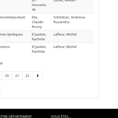
EL-
Lubell, William
Husseini,
Ali
 benzimidazolium
Elie,
Schmitzer, Andreea-
Claude-
Ruxandra
Rosny
nes lipidiques
El Jastimi,
Lafleur, Michel
Rachida
actions
El Jastimi,
Lafleur, Michel
Rachida
36
ge
Page
Page
Page
Page
20
21
22
suivante
e.
OTRE DÉPARTEMENT
VOUS ÊTES...