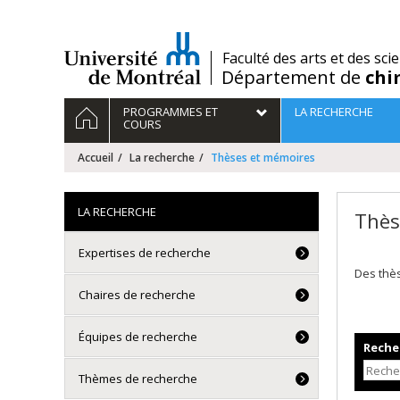
Passer
au
contenu
/
Faculté des arts et des sci
Département de
chi
Navigation
ACCUEIL
PROGRAMMES ET
LA RECHERCHE
principale
COURS
Accueil
La recherche
Thèses et mémoires
LA RECHERCHE
Thès
Expertises de recherche
Des thè
Chaires de recherche
Équipes de recherche
Recher
Thèmes de recherche