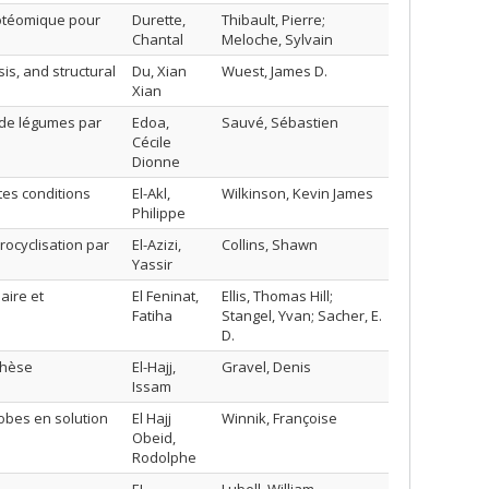
rotéomique pour
Durette,
Thibault, Pierre;
Chantal
Meloche, Sylvain
is, and structural
Du, Xian
Wuest, James D.
Xian
 de légumes par
Edoa,
Sauvé, Sébastien
Cécile
Dionne
tes conditions
El-Akl,
Wilkinson, Kevin James
Philippe
rocyclisation par
El-Azizi,
Collins, Shawn
Yassir
aire et
El Feninat,
Ellis, Thomas Hill;
Fatiha
Stangel, Yvan; Sacher, E.
D.
thèse
El-Hajj,
Gravel, Denis
Issam
obes en solution
El Hajj
Winnik, Françoise
Obeid,
Rodolphe