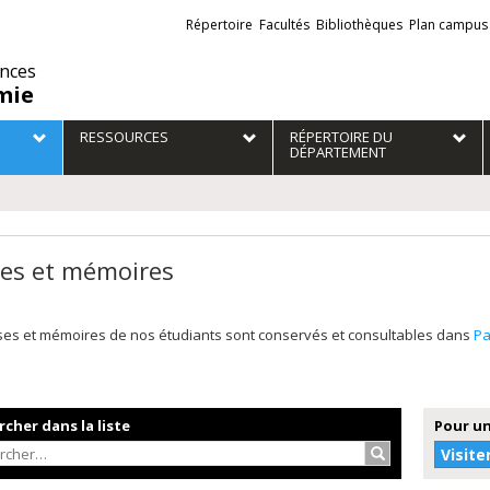
Liens
Répertoire
Facultés
Bibliothèques
Plan campus
externes
ences
mie
RESSOURCES
RÉPERTOIRE DU
DÉPARTEMENT
es et mémoires
ses et mémoires de nos étudiants sont conservés et consultables dans
P
cher dans la liste
Pour un
Rechercher…
Visite