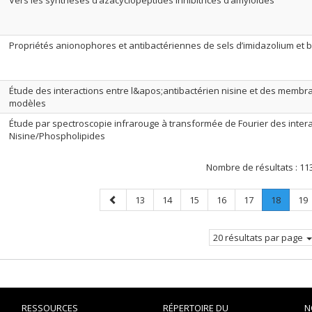
Vers les synthèses d’azacyclopeptides inhibitrices d’amyloïdes
Propriétés anionophores et antibactériennes de sels d’imidazolium et
Étude des interactions entre l&apos;antibactérien nisine et des membra
modèles
Étude par spectroscopie infrarouge à transformée de Fourier des inter
Nisine/Phospholipides
Nombre de résultats :
11
Page
Page
Page
Page
Page
Page
Page
.
Pa
13
14
15
16
17
18
19
précédente
Page
courant
20 résultats par page
RESSOURCES
RÉPERTOIRE DU
N