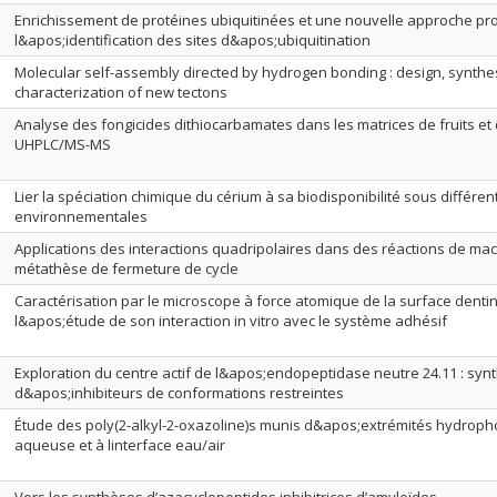
Enrichissement de protéines ubiquitinées et une nouvelle approche p
l&apos;identification des sites d&apos;ubiquitination
Molecular self-assembly directed by hydrogen bonding : design, synthes
characterization of new tectons
Analyse des fongicides dithiocarbamates dans les matrices de fruits et
UHPLC/MS-MS
Lier la spéciation chimique du cérium à sa biodisponibilité sous différen
environnementales
Applications des interactions quadripolaires dans des réactions de mac
métathèse de fermeture de cycle
Caractérisation par le microscope à force atomique de la surface dentin
l&apos;étude de son interaction in vitro avec le système adhésif
Exploration du centre actif de l&apos;endopeptidase neutre 24.11 : syn
d&apos;inhibiteurs de conformations restreintes
Étude des poly(2-alkyl-2-oxazoline)s munis d&apos;extrémités hydroph
aqueuse et à linterface eau/air