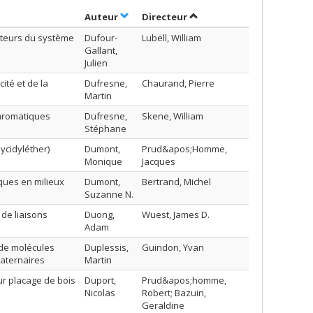
Trier par auteur en ordre croissant
par contributeur en ordre
Auteur
Directeur
ateurs du système
Dufour-
Lubell, William
Gallant,
Julien
ité et de la
Dufresne,
Chaurand, Pierre
Martin
aromatiques
Dufresne,
Skene, William
Stéphane
lycidyléther)
Dumont,
Prud&apos;Homme,
Monique
Jacques
ues en milieux
Dumont,
Bertrand, Michel
Suzanne N.
 de liaisons
Duong,
Wuest, James D.
Adam
 de molécules
Duplessis,
Guindon, Yvan
uaternaires
Martin
ur placage de bois
Duport,
Prud&apos;homme,
Nicolas
Robert; Bazuin,
Geraldine