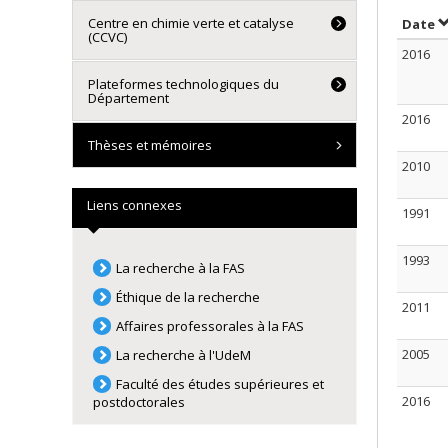
Centre en chimie verte et catalyse
T
Date
(CCVC)
2016
Plateformes technologiques du
Département
2016
Thèses et mémoires
2010
Liens connexes
1991
1993
La recherche à la FAS
Éthique de la recherche
2011
Affaires professorales à la FAS
2005
La recherche à l'UdeM
Faculté des études supérieures et
2016
postdoctorales