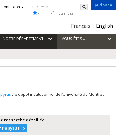
Je donne
Rechercher
Connexion
Rechercher
Ce site
Tout UdeM
Choix
Français
English
de
la
NOTRE DÉPARTEMENT
VOUS ÊTES...
langue
apyrus
, le dépôt institutionnel de l’Université de Montréal.
e recherche détaillée
r Papyrus