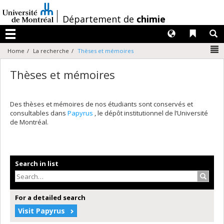
Passer
au
/
Département de
chimie
contenu
Langues
Liens 
R
Menu
N
Home
La recherche
Thèses et mémoires
Thèses et mémoires
Des thèses et mémoires de nos étudiants sont conservés et
consultables dans
Papyrus
, le dépôt institutionnel de l’Université
de Montréal.
Search in list
Search
For a detailed search
Visit Papyrus