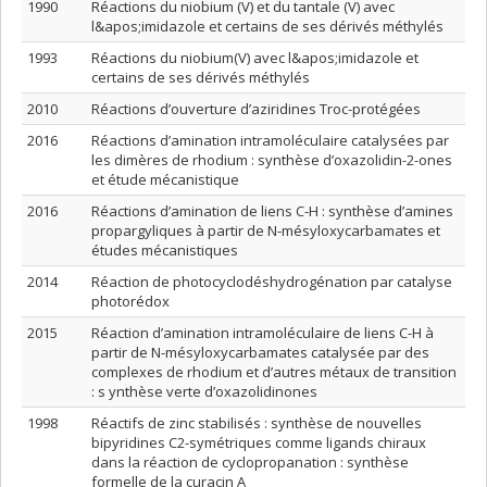
1990
Réactions du niobium (V) et du tantale (V) avec
l&apos;imidazole et certains de ses dérivés méthylés
1993
Réactions du niobium(V) avec l&apos;imidazole et
certains de ses dérivés méthylés
2010
Réactions d’ouverture d’aziridines Troc-protégées
2016
Réactions d’amination intramoléculaire catalysées par
les dimères de rhodium : synthèse d’oxazolidin-2-ones
et étude mécanistique
2016
Réactions d’amination de liens C-H : synthèse d’amines
propargyliques à partir de N-mésyloxycarbamates et
études mécanistiques
2014
Réaction de photocyclodéshydrogénation par catalyse
photorédox
2015
Réaction d’amination intramoléculaire de liens C-H à
partir de N-mésyloxycarbamates catalysée par des
complexes de rhodium et d’autres métaux de transition
: s ynthèse verte d’oxazolidinones
1998
Réactifs de zinc stabilisés : synthèse de nouvelles
bipyridines C2-symétriques comme ligands chiraux
dans la réaction de cyclopropanation : synthèse
formelle de la curacin A