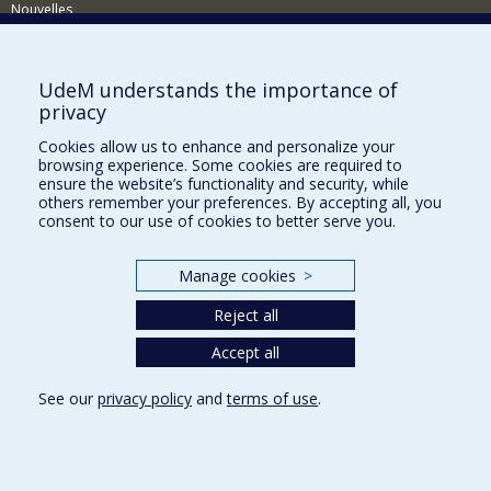
Nouvelles
Activités
Comment soutenir le Département?
UdeM understands the importance of
privacy
BESOIN D'AIDE?
Cookies allow us to enhance and personalize your
Plan du site
browsing experience. Some cookies are required to
Signaler une erreur
ensure the website’s functionality and security, while
others remember your preferences. By accepting all, you
Accessibilité
consent to our use of cookies to better serve you.
FACULTÉ DES ARTS ET DES SCIENCES
Manage cookies
>
Nos départements et écoles
Reject all
Nos centres d'études
Nos programmes et cours
Accept all
See our
privacy policy
and
terms of use
.
Privacy
Terms of use
Cookie Settings