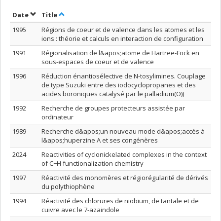
Sort by date in descending order
Sort by title in descending order
Date
Title
1995
Régions de coeur et de valence dans les atomes et les
ions : théorie et calculs en interaction de configuration
1991
Régionalisation de l&apos;atome de Hartree-Fock en
sous-espaces de coeur et de valence
1996
Réduction énantiosélective de N-tosylimines. Couplage
de type Suzuki entre des iodocyclopropanes et des
acides boroniques catalysé par le palladium(O))
1992
Recherche de groupes protecteurs assistée par
ordinateur
1989
Recherche d&apos;un nouveau mode d&apos;accès à
l&apos;huperzine A et ses congénères
2024
Reactivities of cyclonickelated complexes in the context
of C−H functionalization chemistry
1997
Réactivité des monomères et régiorégularité de dérivés
du polythiophène
1994
Réactivité des chlorures de niobium, de tantale et de
cuivre avec le 7-azaindole