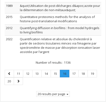
1989
&quot;Utilisation de post-décharges d&apos;azote pour
la détermination de non-métaux&quot;
2015
Quantitative proteomics methods for the analysis of
histone post-translational modifications
2012
Quantifying diffusion in biofilms : from model hydrogels
to living biofilms
2022
Quantification relative et absolue du cholestérol à
partir de sections tissulaires minces via l’imagerie par
spectrométrie de masse par désorption ionisation laser
assistée par l’argent
Number of results :
1136
Previous
Page
Page
Page
Page
Page
Page
.
Page
Page
Page
11
12
13
14
15
16
17
18
19
page
Current
Page
Next
20
page.
page
20 results per page