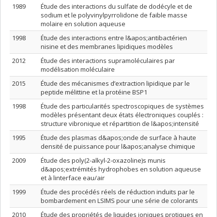
1989
Étude des interactions du sulfate de dodécyle et de
sodium et le polyvinylpyrrolidone de faible masse
molaire en solution aqueuse
1998
Étude des interactions entre l&apos;antibactérien
nisine et des membranes lipidiques modèles
2012
Étude des interactions supramoléculaires par
modélisation moléculaire
2015
Étude des mécanismes d’extraction lipidique par le
peptide mélittine et la protéine BSP1
1998
Étude des particularités spectroscopiques de systèmes
modèles présentant deux états électroniques couplés :
structure vibronique et répartition de l&apos;intensité
1995
Étude des plasmas d&apos;onde de surface à haute
densité de puissance pour l&apos;analyse chimique
2009
Étude des poly(2-alkyl-2-oxazoline)s munis
d&apos;extrémités hydrophobes en solution aqueuse
et à linterface eau/air
1999
Étude des procédés réels de réduction induits par le
bombardement en LSIMS pour une série de colorants
2010
Étude des propriétés de liquides ioniques protiques en