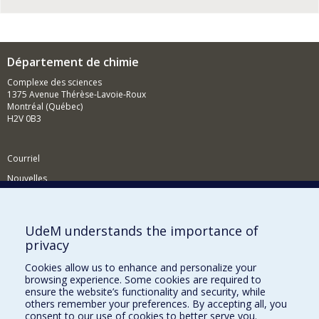
Département de chimie
Complexe des sciences
1375 Avenue Thérèse-Lavoie-Roux
Montréal (Québec)
H2V 0B3
Courriel
Nouvelles
Activités
Comment soutenir le Département?
UdeM understands the importance of
privacy
BESOIN D'AIDE?
Cookies allow us to enhance and personalize your
Plan du site
browsing experience. Some cookies are required to
Signaler une erreur
ensure the website’s functionality and security, while
others remember your preferences. By accepting all, you
Accessibilité
consent to our use of cookies to better serve you.