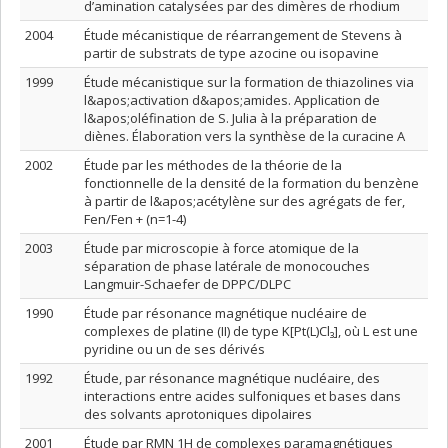
d’amination catalysées par des dimères de rhodium
2004
Étude mécanistique de réarrangement de Stevens à
partir de substrats de type azocine ou isopavine
1999
Étude mécanistique sur la formation de thiazolines via
l&apos;activation d&apos;amides. Application de
l&apos;oléfination de S. Julia à la préparation de
diènes. Élaboration vers la synthèse de la curacine A
2002
Étude par les méthodes de la théorie de la
fonctionnelle de la densité de la formation du benzène
à partir de l&apos;acétylène sur des agrégats de fer,
Fen/Fen + (n=1-4)
2003
Étude par microscopie à force atomique de la
séparation de phase latérale de monocouches
Langmuir-Schaefer de DPPC/DLPC
1990
Étude par résonance magnétique nucléaire de
complexes de platine (II) de type K[Pt(L)Cl₃], où L est une
pyridine ou un de ses dérivés
1992
Étude, par résonance magnétique nucléaire, des
interactions entre acides sulfoniques et bases dans
des solvants aprotoniques dipolaires
2001
Étude par RMN 1H de complexes paramagnétiques