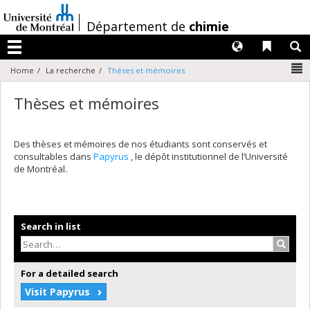
Passer
au
/
Département de
chimie
contenu
Langues
Liens 
R
Menu
N
Home
La recherche
Thèses et mémoires
Thèses et mémoires
Des thèses et mémoires de nos étudiants sont conservés et
consultables dans
Papyrus
, le dépôt institutionnel de l’Université
de Montréal.
Search in list
Search
For a detailed search
Visit Papyrus