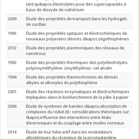
tant qu&apos;électrolytes pour des supercapacités à
base de dioxyde de ruthénium
2009
Étude des propriétés de transport dans les hydrogels
de curdlan
1995
Étude des propriétés optiques et électrochimiques de
nouveaux polyesters dérivés d&apos;oligothiophènes
2012
Étude des propriétés plasmoniques des réseaux de
nanotrous
1992
Étude des propriétés thermiques des polyélectrolytes
poly(oxyméthylène -(oxyéthylène) - sel alcalin
1994
Étude des propriétés thermochromes de dérivés
alkyles et alkoxyles du polythiophène
2001
Étude des réactions enzymatiques et électrochimiques
impliquées dans le bioblanchiment de la pâte à papier
2006
Étude de systèmes de bandes d&apos;absorption de
complexes du nickel (II) : considérations théoriques sur
l&apos;influence des interactions entre états
électroniques et du couplage entre modes normaux
2014
Étude de tour béta actif dans les modulateurs
allostériques du récepteur de la prostaglandine