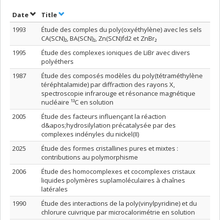
Sort by date in ascending order
Sort by title in ascending order
Date
Title
1993
Étude des comples du poly(oxyéthylène) avec les sels
CA(SCN)₂, BA(SCN)₂, Zn(SCN)fd2 et ZnBr₂
1995
Étude des complexes ioniques de LiBr avec divers
polyéthers
1987
Étude des composés modèles du poly(tétraméthylène
téréphtalamide) par diffraction des rayons X,
spectroscopie infrarouge et résonance magnétique
nucléaire ¹³C en solution
2005
Étude des facteurs influençant la réaction
d&apos;hydrosilylation précatalysée par des
complexes indényles du nickel(II)
2025
Étude des formes cristallines pures et mixtes :
contributions au polymorphisme
2006
Étude des homocomplexes et cocomplexes cristaux
liquides polymères suplamoléculaires à chaînes
latérales
1990
Étude des interactions de la poly(vinylpyridine) et du
chlorure cuivrique par microcalorimétrie en solution