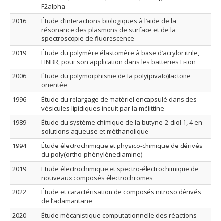
F2alpha
2016
Étude d’interactions biologiques à l’aide de la
résonance des plasmons de surface et de la
spectroscopie de fluorescence
2019
Étude du polymère élastomère à base d’acrylonitrile,
HNBR, pour son application dans les batteries Li-ion
2006
Étude du polymorphisme de la poly(pivalo)lactone
orientée
1996
Étude du relargage de matériel encapsulé dans des
vésicules lipidiques induit par la mélittine
1989
Étude du système chimique de la butyne-2-diol-1, 4 en
solutions aqueuse et méthanolique
1994
Étude électrochimique et physico-chimique de dérivés
du poly(ortho-phénylènediamine)
2019
Etude électrochimique et spectro-électrochimique de
nouveaux composés électrochromes
2022
Étude et caractérisation de composés nitroso dérivés
de l’adamantane
2020
Étude mécanistique computationnelle des réactions