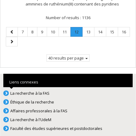
ammines de ruthénium(III) contenant des pyridines
Number of results :
1136
Previous
Page
Page
Page
Page
Page
Page
.
Page
Page
Page
Page
7
8
9
10
11
12
13
14
15
16
page
Current
Next
page.
page
40 results per page
Liens connexes
La recherche à la FAS
Éthique de la recherche
Affaires professorales à la FAS
La recherche à l'UdeM
Faculté des études supérieures et postdoctorales