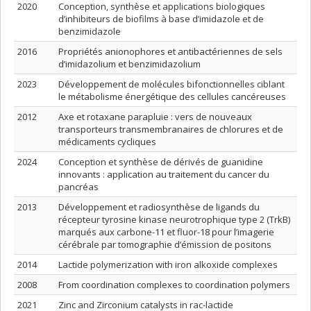
2020
Conception, synthèse et applications biologiques
d’inhibiteurs de biofilms à base d’imidazole et de
benzimidazole
2016
Propriétés anionophores et antibactériennes de sels
d’imidazolium et benzimidazolium
2023
Développement de molécules bifonctionnelles ciblant
le métabolisme énergétique des cellules cancéreuses
2012
Axe et rotaxane parapluie : vers de nouveaux
transporteurs transmembranaires de chlorures et de
médicaments cycliques
2024
Conception et synthèse de dérivés de guanidine
innovants : application au traitement du cancer du
pancréas
2013
Développement et radiosynthèse de ligands du
récepteur tyrosine kinase neurotrophique type 2 (TrkB)
marqués aux carbone-11 et fluor-18 pour l’imagerie
cérébrale par tomographie d’émission de positons
2014
Lactide polymerization with iron alkoxide complexes
2008
From coordination complexes to coordination polymers
2021
Zinc and Zirconium catalysts in rac-lactide