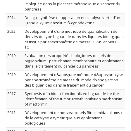
impliquée dans la plasticité métabolique du cancer du
pancréas
2014
Design, synthèse et application en catalyse verte d’un
ligand alkyl imidazolium β-cyclodextrine
2022
Développement d’une méthode de quantification de
dérivés de type biguanide dans les liquides biologiques
et tissus par spectrométrie de masse LC-MS et MALDI-
TOF
2019
Évaluation des propriétés biologiques de sels de
biguanidium : perturbation membranaire et applications
dans le traitement du cancer du pancréas
2019
Développement d&apos;une méthode d&apos;analyse
par spectrométrie de masse du mode d&apos;action
des biguanides dans le traitement du cancer
2017
Synthesis of a biotin-functionalized biguanide for the
identification of the tumor growth inhibition mechanism
of metformin
2013
Développement de nouveaux sels Binol-imidazoliums :
de la catalyse asymétrique aux applications
biologiques