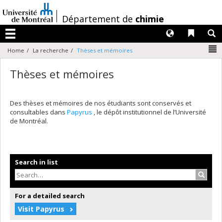
Passer
au
/
Département de
chimie
contenu
Langues
Liens 
R
Menu
N
Home
La recherche
Thèses et mémoires
Thèses et mémoires
Des thèses et mémoires de nos étudiants sont conservés et
consultables dans
Papyrus
, le dépôt institutionnel de l’Université
de Montréal.
Search in list
Search
For a detailed search
Visit Papyrus