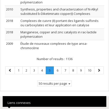
polymerization
2010
Synthesis, properties and characterization of N-Alkyl
substituted b-Diketiminato copper(I) Complexes
2018
Complexes de cuivre (II) portant des ligands sulfonés
ou carboxylates et leur application en catalyse
2018
Manganese, copper and zinc catalysts in rac-lactide
polymerization
2009
Étude de nouveaux complexes de type ansa-
chromocène
Number of results :
1136
Previous
Page
Page
Page
Page
Page
.
Page
Page
Page
Page
Page
Next
1
2
3
4
5
6
7
8
9
10
page
Current
page
page.
50 results per page
Liens connexes