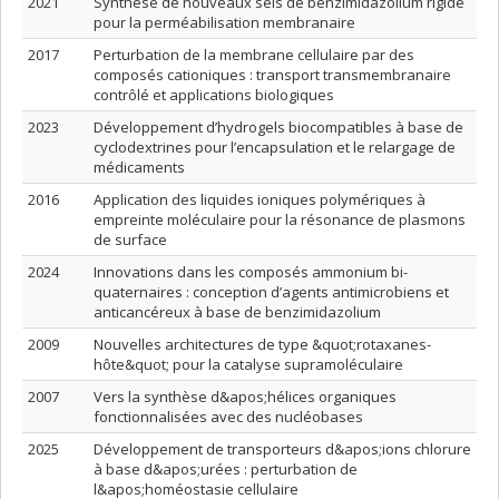
2021
Synthèse de nouveaux sels de benzimidazolium rigide
pour la perméabilisation membranaire
2017
Perturbation de la membrane cellulaire par des
composés cationiques : transport transmembranaire
contrôlé et applications biologiques
2023
Développement d’hydrogels biocompatibles à base de
cyclodextrines pour l’encapsulation et le relargage de
médicaments
2016
Application des liquides ioniques polymériques à
empreinte moléculaire pour la résonance de plasmons
de surface
2024
Innovations dans les composés ammonium bi-
quaternaires : conception d’agents antimicrobiens et
anticancéreux à base de benzimidazolium
2009
Nouvelles architectures de type &quot;rotaxanes-
hôte&quot; pour la catalyse supramoléculaire
2007
Vers la synthèse d&apos;hélices organiques
fonctionnalisées avec des nucléobases
2025
Développement de transporteurs d&apos;ions chlorure
à base d&apos;urées : perturbation de
l&apos;homéostasie cellulaire