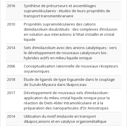
2016
Synthèse de précurseurs et assemblages
supramoléculaires : études de leurs propriétés de
transport transmembranaire
2010
Propriétés supramoléculaires des cations
diimidazolium disubstitués : des complexes d’inclusion
en solution aux interactions à l’état cristallin et cristal
liquide
2014
Sels d’imidazolium avec des anions catalytiques : vers
le développement de nouveaux catalyseurs bio-
hybrides actifs en milieu liquide ionique
2006
Conceptualisaiton rationnelle de nouveaux récepteurs
oxyanioniques
2018
Étude de ligands de type biguanide dans le couplage
de Suzuki-Miyaura dans l&apos;eau
2017
Développement de nouveaux sels d’imidazolium :
application du milieu cristal liquide ionique pour la
réaction de Diels-Alder Intramoléculaire et à la
préparation des nanoparticules d’Or Anisotropes
2014
Utilisation du motif imidazole en transport
d&apos;anions et en catalyse organométallique