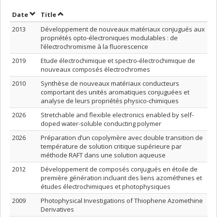
Sort by date in descending order
Sort by title in descending order
Date
Title
2013
Développement de nouveaux matériaux conjugués aux
propriétés opto-électroniques modulables : de
l’électrochromisme à la fluorescence
2019
Etude électrochimique et spectro-électrochimique de
nouveaux composés électrochromes
2010
Synthèse de nouveaux matériaux conducteurs
comportant des unités aromatiques conjuguées et
analyse de leurs propriétés physico-chimiques
2026
Stretchable and flexible electronics enabled by self-
doped water-soluble conducting polymer
2026
Préparation d’un copolymère avec double transition de
température de solution critique supérieure par
méthode RAFT dans une solution aqueuse
2012
Développement de composés conjugués en étoile de
première génération incluant des liens azométhines et
études électrochimiques et photophysiques
2009
Photophysical Investigations of Thiophene Azomethine
Derivatives