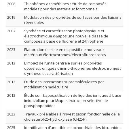
2008
Thiophènes azométhines : étude de composés
modèles pour des matériaux fonctionnels
2019
Modulation des propriétés de surfaces par des liaisons
réversibles
2007
Synthèse et caractérisation photophysique et
électrochimique d&apos;une nouvelle classe de
composés à base de fluorène et 2-thiophène
2023
Elaboration et mise en dispositif de nouveaux
matériaux électrochromes/électrofluorescents
2013
L’impact de l’unité centrale sur les propriétés
optoélectroniques d’imino-thiophènes électrochromes :
s ynthèse et caractérisation
2012
Étude des interactions supramoléculaires par
modélisation moléculaire
2013
Étude sur l&apos;utilisation de liquides ioniques à base
imidazolium pour l&apos;extraction sélective de
phosphopeptides
2023
Travaux préalables à l’investigation fonctionnelle de la
cholestérol-25-hydroxylase (CH25H)
2025
Identification d’une cible mitochondriale des biguanides