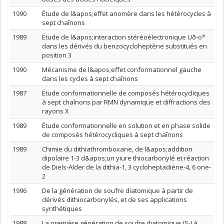
1990
Étude de l&apos;effet anomère dans les hétérocycles à
sept chaînons
1989
Étude de l&apos;interaction stéréoélectronique Uð-o*
dans les dérivés du benzocycloheptène substitués en
position 3
1990
Mécanisme de l&apos;effet conformationnel gauche
dans les cycles à sept chaînons
1987
Étude conformationnelle de composés hétérocycliques
à sept chaînons par RMN dynamique et diffractions des
rayons X
1989
Étude conformationnelle en solution et en phase solide
de composés hétérocycliques à sept chaînons
1989
Chimie du dithiathromboxane, de l&apos;addition
dipolaire 1-3 d&apos;un yiure thiocarbonylé et réaction
de Diels-Alder de la dithia-1, 3 cycloheptadiène-4, 6 one-
2
1996
De la génération de soufre diatomique à partir de
dérivés dithiocarbonylés, et de ses applications
synthétiques
1988
La première génération de soufre diatomique (S₂) à