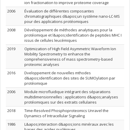
ion fractionation to improve proteome coverage
2006
Évaluation de différentes composantes
chromatographiques d&apos;un système nano-LC-MS
pour des applications protéomiques
2008
Développement de méthodes analytiques pour la
protéomique et l&apos;identification de peptides MHC I
issus de cellules leucémiques
2019
Optimization of High Field Asymmetric Waveform Ion
Mobility Spectrometry to enhance the
comprehensiveness of mass spectrometry-based
proteomic analyses
2016
Dveloppement de nouvelles mthodes
d&apos;identification des sites de SUMOylation par
protéomique
2006
Module microfluidique intégrant des séparations
multidimensionnelles : applications d&apos;analyses
protéomiques sur des extraits cellulaires
2018
Time-Resolved Phosphoproteomics Unravel the
Dynamics of Intracellular Signaling
1986
L&apos;interaction d&apos;ions minéraux avec les
bases des acides nucléiques