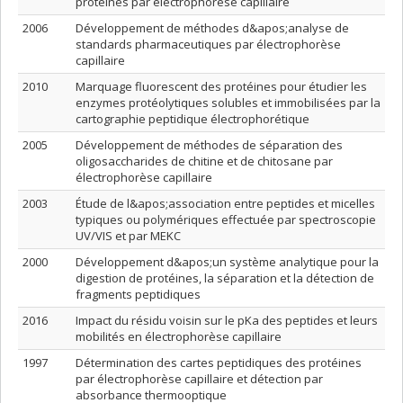
protéines par électrophorèse capillaire
2006
Développement de méthodes d&apos;analyse de
standards pharmaceutiques par électrophorèse
capillaire
2010
Marquage fluorescent des protéines pour étudier les
enzymes protéolytiques solubles et immobilisées par la
cartographie peptidique électrophorétique
2005
Développement de méthodes de séparation des
oligosaccharides de chitine et de chitosane par
électrophorèse capillaire
2003
Étude de l&apos;association entre peptides et micelles
typiques ou polymériques effectuée par spectroscopie
UV/VIS et par MEKC
2000
Développement d&apos;un système analytique pour la
digestion de protéines, la séparation et la détection de
fragments peptidiques
2016
Impact du résidu voisin sur le pKa des peptides et leurs
mobilités en électrophorèse capillaire
1997
Détermination des cartes peptidiques des protéines
par électrophorèse capillaire et détection par
absorbance thermooptique