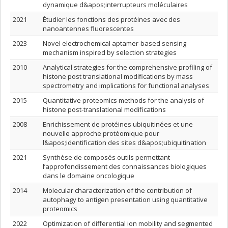
dynamique d&apos;interrupteurs moléculaires
2021
Étudier les fonctions des protéines avec des
nanoantennes fluorescentes
2023
Novel electrochemical aptamer-based sensing
mechanism inspired by selection strategies
2010
Analytical strategies for the comprehensive profiling of
histone post translational modifications by mass
spectrometry and implications for functional analyses
2015
Quantitative proteomics methods for the analysis of
histone post-translational modifications
2008
Enrichissement de protéines ubiquitinées et une
nouvelle approche protéomique pour
l&apos;identification des sites d&apos;ubiquitination
2021
Synthèse de composés outils permettant
l’approfondissement des connaissances biologiques
dans le domaine oncologique
2014
Molecular characterization of the contribution of
autophagy to antigen presentation using quantitative
proteomics
2022
Optimization of differential ion mobility and segmented