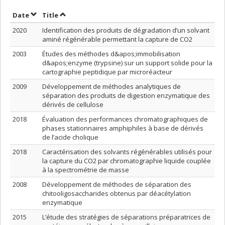
Sort by date in descending order
Sort by title in descending order
Date
Title
2020
Identification des produits de dégradation d’un solvant
aminé régénérable permettant la capture de CO2
2003
Études des méthodes d&apos;immobilisation
d&apos;enzyme (trypsine) sur un support solide pour la
cartographie peptidique par microréacteur
2009
Développement de méthodes analytiques de
séparation des produits de digestion enzymatique des
dérivés de cellulose
2018
Évaluation des performances chromatographiques de
phases stationnaires amphiphiles à base de dérivés
de l’acide cholique
2018
Caractérisation des solvants régénérables utilisés pour
la capture du CO2 par chromatographie liquide couplée
à la spectrométrie de masse
2008
Développement de méthodes de séparation des
chitooligosaccharides obtenus par déacétylation
enzymatique
2015
L’étude des stratégies de séparations préparatrices de