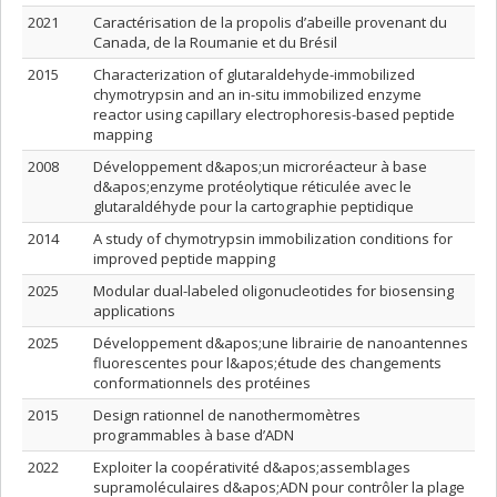
2021
Caractérisation de la propolis d’abeille provenant du
Canada, de la Roumanie et du Brésil
2015
Characterization of glutaraldehyde-immobilized
chymotrypsin and an in-situ immobilized enzyme
reactor using capillary electrophoresis-based peptide
mapping
2008
Développement d&apos;un microréacteur à base
d&apos;enzyme protéolytique réticulée avec le
glutaraldéhyde pour la cartographie peptidique
2014
A study of chymotrypsin immobilization conditions for
improved peptide mapping
2025
Modular dual-labeled oligonucleotides for biosensing
applications
2025
Développement d&apos;une librairie de nanoantennes
fluorescentes pour l&apos;étude des changements
conformationnels des protéines
2015
Design rationnel de nanothermomètres
programmables à base d’ADN
2022
Exploiter la coopérativité d&apos;assemblages
supramoléculaires d&apos;ADN pour contrôler la plage