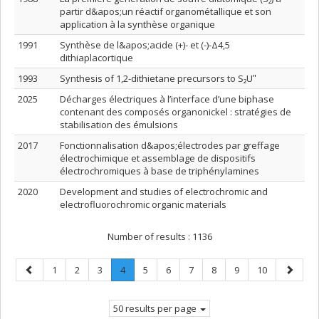
partir d&apos;un réactif organométallique et son
application à la synthèse organique
1991
Synthèse de l&apos;acide (+)- et (-)-Δ4,5
dithiaplacortique
1993
Synthesis of 1,2-dithietane precursors to S₂Uʺ
2025
Décharges électriques à l’interface d’une biphase
contenant des composés organonickel : stratégies de
stabilisation des émulsions
2017
Fonctionnalisation d&apos;électrodes par greffage
électrochimique et assemblage de dispositifs
électrochromiques à base de triphénylamines
2020
Development and studies of electrochromic and
electrofluorochromic organic materials
Number of results :
1136
Previous
Page
Page
Page
Page
.
Page
Page
Page
Page
Page
Page
Next
1
2
3
4
5
6
7
8
9
10
page
Current
page
page.
50 results per page