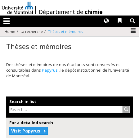
Passer
au
/
Département de
chimie
contenu
Langues
Liens 
R
Menu
N
Home
La recherche
Thèses et mémoires
Thèses et mémoires
Des thèses et mémoires de nos étudiants sont conservés et
consultables dans
Papyrus
, le dépôt institutionnel de l’Université
de Montréal.
Search in list
Search
For a detailed search
Visit Papyrus