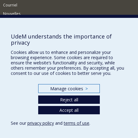
Courriel
Nouvelles
Activités
Comment soutenir le Département?
UdeM understands the importance of
privacy
BESOIN D'AIDE?
Cookies allow us to enhance and personalize your
Plan du site
browsing experience. Some cookies are required to
Signaler une erreur
ensure the website’s functionality and security, while
others remember your preferences. By accepting all, you
Accessibilité
consent to our use of cookies to better serve you.
FACULTÉ DES ARTS ET DES SCIENCES
Manage cookies
>
Nos départements et écoles
Reject all
Nos centres d'études
Nos programmes et cours
Accept all
See our
privacy policy
and
terms of use
.
Privacy
Terms of use