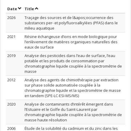
Sort by date in descending order
Sort by title in descending order
Date
Title
2026
Traçage des sources et de l&apos;occurrence des
substances per- et polyfluoroalkylées (PFAS) dans le
milieu aquatique
2021
Résine échangeuse d’ions en mode biologique pour
l’enlèvement de matières organiques naturelles des
eaux de surface
2019
Analyse des pesticides dans l’eau de surface, l’eau
potable et les produits de consommation par
chromatographie liquide couplée à la spectrométrie de
masse
2012
Analyse des agents de chimiothérapie par extraction
sur phase solide automatisée couplée à la
chromatographie liquide et la spectrométrie de masse
en tandem (SPE-LC-ESI-MS/MS)
2020
Analyse de contaminants d’intérêt émergent dans
l’Estuaire et le Golfe du Saint-Laurent par
chromatographie liquide couplée à la spectrométrie de
masse haute résolution
2006
Étude de la solubilité du cadmium et du zinc dans les