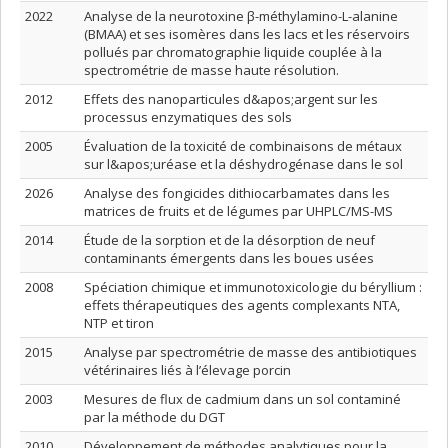
2022
Analyse de la neurotoxine β-méthylamino-L-alanine
(BMAA) et ses isomères dans les lacs et les réservoirs
pollués par chromatographie liquide couplée à la
spectrométrie de masse haute résolution.
2012
Effets des nanoparticules d&apos;argent sur les
processus enzymatiques des sols
2005
Évaluation de la toxicité de combinaisons de métaux
sur l&apos;uréase et la déshydrogénase dans le sol
2026
Analyse des fongicides dithiocarbamates dans les
matrices de fruits et de légumes par UHPLC/MS-MS
2014
Étude de la sorption et de la désorption de neuf
contaminants émergents dans les boues usées
2008
Spéciation chimique et immunotoxicologie du béryllium :
effets thérapeutiques des agents complexants NTA,
NTP et tiron
2015
Analyse par spectrométrie de masse des antibiotiques
vétérinaires liés à l’élevage porcin
2003
Mesures de flux de cadmium dans un sol contaminé
par la méthode du DGT
2010
Développement de méthodes analytiques pour la