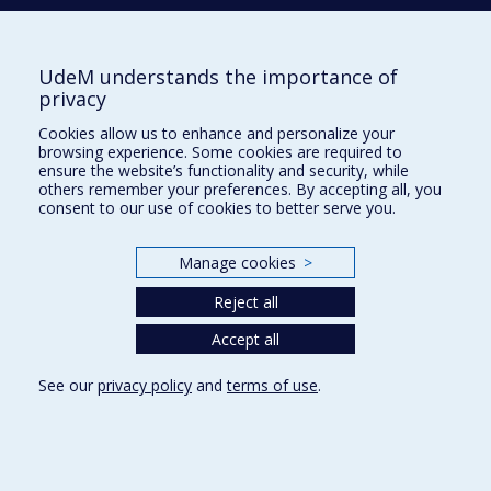
Activités
Comment soutenir le Département?
UdeM understands the importance of
privacy
BESOIN D'AIDE?
Cookies allow us to enhance and personalize your
Plan du site
browsing experience. Some cookies are required to
Signaler une erreur
ensure the website’s functionality and security, while
others remember your preferences. By accepting all, you
Accessibilité
consent to our use of cookies to better serve you.
FACULTÉ DES ARTS ET DES SCIENCES
Manage cookies
>
Nos départements et écoles
Reject all
Nos centres d'études
Nos programmes et cours
Accept all
See our
privacy policy
and
terms of use
.
Privacy
Terms of use
Cookie Settings
Université de