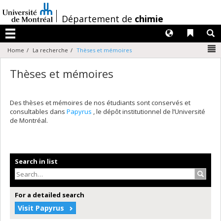
Passer
au
/
Département de
chimie
contenu
Langues
Liens 
R
Menu
N
Home
La recherche
Thèses et mémoires
Thèses et mémoires
Des thèses et mémoires de nos étudiants sont conservés et
consultables dans
Papyrus
, le dépôt institutionnel de l’Université
de Montréal.
Search in list
Search
For a detailed search
Visit Papyrus