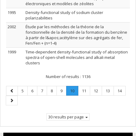
électroniques et modèles de zéolites
1995
Density-functional study of sodium cluster
polarizabilities
2002
Étude par les méthodes de la théorie de la
fonctionnelle de la densité de la formation du benzène
à partir de l&apos;acétylène sur des agrégats de fer,
Fen/Fen + (n=1-4)
1999
Time-dependent density-functional study of absorption
spectra of open-shell molecules and alkali metal
clusters
Number of results :
1136
Previous
Page
Page
Page
Page
Page
Page
.
Page
Page
Page
Page
5
6
7
8
9
10
11
12
13
14
page
Current
Next
page.
page
30 results per page