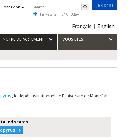
Je donne
Rechercher
Connexion
Search
This website
All UdeM
Choix
Français
English
de
la
NOTRE DÉPARTEMENT
VOUS ÊTES...
langue
apyrus
, le dépôt institutionnel de l’Université de Montréal.
etailed search
Papyrus