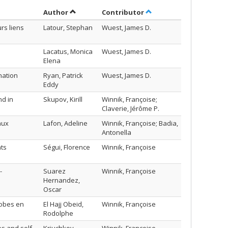
Sort by author in descending order
by contributor in desce
Author
Contributor
rs liens
Latour, Stephan
Wuest, James D.
Lacatus, Monica
Wuest, James D.
Elena
nation
Ryan, Patrick
Wuest, James D.
Eddy
nd in
Skupov, Kirill
Winnik, Françoise;
Claverie, Jérôme P.
aux
Lafon, Adeline
Winnik, Françoise; Badia,
Antonella
nts
Ségui, Florence
Winnik, Françoise
-
Suarez
Winnik, Françoise
Hernandez,
Oscar
hobes en
El Hajj Obeid,
Winnik, Françoise
Rodolphe