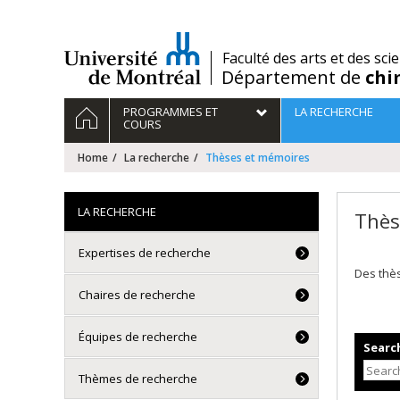
Passer
au
contenu
/
Faculté des arts et des sci
Département de
chi
Navigation
HOME
PROGRAMMES ET
LA RECHERCHE
principale
COURS
Home
La recherche
Thèses et mémoires
LA RECHERCHE
Thès
Expertises de recherche
Des thè
Chaires de recherche
Équipes de recherche
Search
Thèmes de recherche