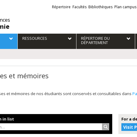
Liens
Répertoire
Facultés
Bibliothèques
Plan campus
externes
ences
mie
RESSOURCES
RÉPERTOIRE DU
DÉPARTEMENT
es et mémoires
ses et mémoires de nos étudiants sont conservés et consultables dans
P
 in list
For a d
Search…
Visit 