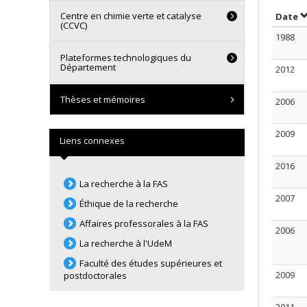
Centre en chimie verte et catalyse
S
Date
(CCVC)
1988
Plateformes technologiques du
Département
2012
Thèses et mémoires
2006
2009
Liens connexes
2016
La recherche à la FAS
2007
Éthique de la recherche
Affaires professorales à la FAS
2006
La recherche à l'UdeM
Faculté des études supérieures et
2009
postdoctorales