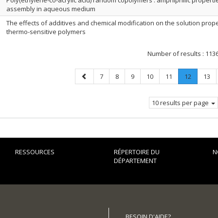
Poly(ethylene-co-acrylic acid) random copolymers : amphiphilic properti
assembly in aqueous medium
The effects of additives and chemical modification on the solution prope
thermo-sensitive polymers
Number of results :
113
Previous
Page
Page
Page
Page
Page
Page
.
Page
7
8
9
10
11
12
13
page
Current
page.
10 results per page
RESSOURCES
RÉPERTOIRE DU
N
DÉPARTEMENT
BESOIN D'AIDE?