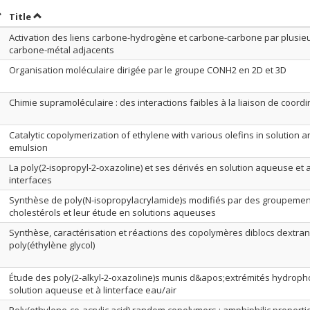
ort by date in descending order
Sort by title in descending order
Title
Activation des liens carbone-hydrogène et carbone-carbone par plusieu
carbone-métal adjacents
Organisation moléculaire dirigée par le groupe CONH2 en 2D et 3D
Chimie supramoléculaire : des interactions faibles à la liaison de coordi
Catalytic copolymerization of ethylene with various olefins in solution a
emulsion
La poly(2-isopropyl-2-oxazoline) et ses dérivés en solution aqueuse et 
interfaces
Synthèse de poly(N-isopropylacrylamide)s modifiés par des groupeme
cholestérols et leur étude en solutions aqueuses
Synthèse, caractérisation et réactions des copolymères diblocs dextran
poly(éthylène glycol)
Étude des poly(2-alkyl-2-oxazoline)s munis d&apos;extrémités hydrop
solution aqueuse et à linterface eau/air