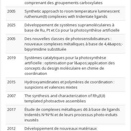
comprenant des groupements carboxylates
2005
Synthetic approach to room temperature luminescent
ruthenium(II) complexes with tridentate ligands
2025
Développement de systèmes supramoléculaires à
base de Ru, Pt et Co pour la photosynthèse artificielle
2005
Des nouvelles classes de photosensibilisateurs :
nouveaux complexes métalliques à base de 4,4&apos;-
bipyrimidine substituée
2019
Systèmes catalytiques pour la photosynthèse
artificielle : optimisation par l&apos;application des
concepts du design moléculaire en chimie de
coordination
2015
Hydroxyamidinates et polymères de coordination :
suspicions et valences mixtes
2007
The synthesis and characterization of Rh₂(II,II)
templated photoactive assemblies
2017
Étude de complexes métalliques d6 à base de ligands
tridentés N^N^N et de leurs processus photo-induits
inusités
2012
Développement de nouveaux matériaux