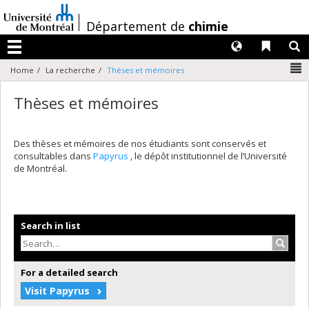
Passer
au
/
Département de
chimie
contenu
Langues
Liens 
R
Menu
N
Home
La recherche
Thèses et mémoires
Thèses et mémoires
Des thèses et mémoires de nos étudiants sont conservés et
consultables dans
Papyrus
, le dépôt institutionnel de l’Université
de Montréal.
Search in list
Search
For a detailed search
Visit Papyrus