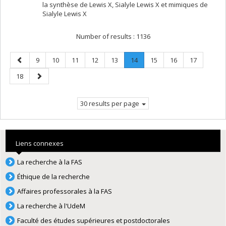
la synthèse de Lewis X, Sialyle Lewis X et mimiques de
Sialyle Lewis X
Number of results :
1136
Previous
Page
Page
Page
Page
Page
Page
.
Page
Page
Page
9
10
11
12
13
14
15
16
17
page
Current
Page
Next
18
page.
page
30 results per page
Liens connexes
La recherche à la FAS
Éthique de la recherche
Affaires professorales à la FAS
La recherche à l'UdeM
Faculté des études supérieures et postdoctorales