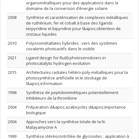
organométalliques pour des applications dans le
domaine de la conversion d’énergie solaire
2008
Synthèse et caractérisation de complexes métalliques
de ruthénium, fer et cobalt à base des ligands
terpyridine et bipyridine pour l&apos;obtention de
cristaux liquides
2010
Polyoxométallates hybrides : vers des systèmes
covalents photoactifs dans le visible
2021
Ligand design for Ru(II) photosensitizers in
photocatalytic hydrogen evolution
2015
Architectures radiales hétéro-poly-métalliques pour la
photosynthèse artificielle et le stockage de
l&apos;information
1998
Synthèse de peptidomimétiques potentiellement
inhibiteurs de la thrombine
2004
Préparation d&apos;azabicycles d&apos;importance
biologique
2004
Approches vers la synthèse totale de la N-
Malayamycine A
1999
Synthèse stéréocontrôlée de glycosides : application à