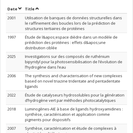
Sort by date in ascending order
Sort by title in ascending order
Date
Title
2001
Utilisation de banques de données structurelles dans
le raffinement des boucles lors de la prédiction de
structures tertiaires de protéines
1997
Étude de l&apos;espace dièdre dans un modèle de
prédiction des protéines : effets d&apos;une
distribution ciblée
2025
Investigations sur des composés de ruthénium
bipyridyl pour la photosensibilisation de l’évolution de
l’hydrogène dans l’eau
2006
The synthesis and characterisation of new complexes
based on novel triazine tridentate and pentadentate
ligands
2022
Étude de catalyseurs hydrosolubles pour la génération
d’hydrogène vert par méthodes photocatalytiques
2018
Luminogènes-AIE à base de ligands hydroxyamidines :
synthèse, caractérisation et application comme
pigments pour dispositifs
2007
Synthèse, caractérisation et étude de complexes à