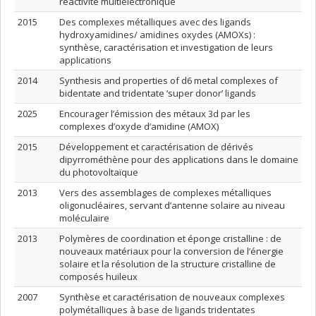
réactivité multiélectronique
2015
Des complexes métalliques avec des ligands
hydroxyamidines/ amidines oxydes (AMOXs) :
synthèse, caractérisation et investigation de leurs
applications
2014
Synthesis and properties of d6 metal complexes of
bidentate and tridentate ‘super donor’ ligands
2025
Encourager l’émission des métaux 3d par les
complexes d’oxyde d’amidine (AMOX)
2015
Développement et caractérisation de dérivés
dipyrrométhène pour des applications dans le domaine
du photovoltaïque
2013
Vers des assemblages de complexes métalliques
oligonucléaires, servant d’antenne solaire au niveau
moléculaire
2013
Polymères de coordination et éponge cristalline : de
nouveaux matériaux pour la conversion de l’énergie
solaire et la résolution de la structure cristalline de
composés huileux
2007
Synthèse et caractérisation de nouveaux complexes
polymétalliques à base de ligands tridentates