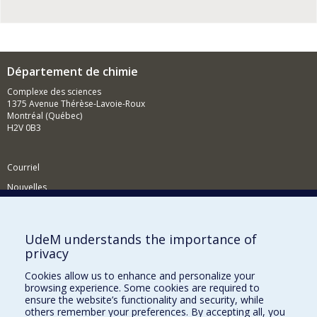
Département de chimie
Complexe des sciences
1375 Avenue Thérèse-Lavoie-Roux
Montréal (Québec)
H2V 0B3
Courriel
Nouvelles
Activités
Comment soutenir le Département?
UdeM understands the importance of
privacy
BESOIN D'AIDE?
Cookies allow us to enhance and personalize your
Plan du site
browsing experience. Some cookies are required to
Signaler une erreur
ensure the website’s functionality and security, while
others remember your preferences. By accepting all, you
Accessibilité