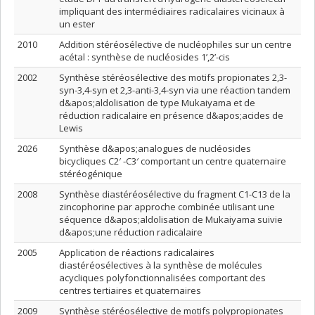
impliquant des intermédiaires radicalaires vicinaux à
un ester
2010
Addition stéréosélective de nucléophiles sur un centre
acétal : synthèse de nucléosides 1’,2’-cis
2002
Synthèse stéréosélective des motifs propionates 2,3-
syn-3,4-syn et 2,3-anti-3,4-syn via une réaction tandem
d&apos;aldolisation de type Mukaiyama et de
réduction radicalaire en présence d&apos;acides de
Lewis
2026
Synthèse d&apos;analogues de nucléosides
bicycliques C2′ -C3′ comportant un centre quaternaire
stéréogénique
2008
Synthèse diastéréosélective du fragment C1-C13 de la
zincophorine par approche combinée utilisant une
séquence d&apos;aldolisation de Mukaiyama suivie
d&apos;une réduction radicalaire
2005
Application de réactions radicalaires
diastéréosélectives à la synthèse de molécules
acycliques polyfonctionnalisées comportant des
centres tertiaires et quaternaires
2009
Synthèse stéréosélective de motifs polypropionates