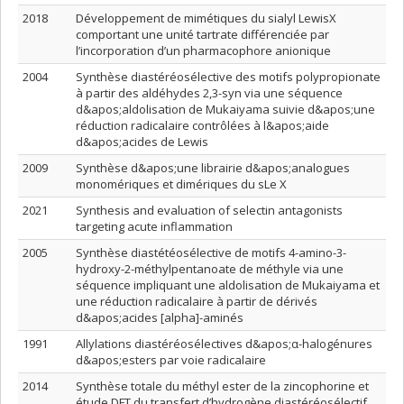
2018
Développement de mimétiques du sialyl LewisX
comportant une unité tartrate différenciée par
l’incorporation d’un pharmacophore anionique
2004
Synthèse diastéréosélective des motifs polypropionate
à partir des aldéhydes 2,3-syn via une séquence
d&apos;aldolisation de Mukaiyama suivie d&apos;une
réduction radicalaire contrôlées à l&apos;aide
d&apos;acides de Lewis
2009
Synthèse d&apos;une librairie d&apos;analogues
monomériques et dimériques du sLe X
2021
Synthesis and evaluation of selectin antagonists
targeting acute inflammation
2005
Synthèse diastétéosélective de motifs 4-amino-3-
hydroxy-2-méthylpentanoate de méthyle via une
séquence impliquant une aldolisation de Mukaiyama et
une réduction radicalaire à partir de dérivés
d&apos;acides [alpha]-aminés
1991
Allylations diastéréosélectives d&apos;α-halogénures
d&apos;esters par voie radicalaire
2014
Synthèse totale du méthyl ester de la zincophorine et
étude DFT du transfert d’hydrogène diastéréosélectif