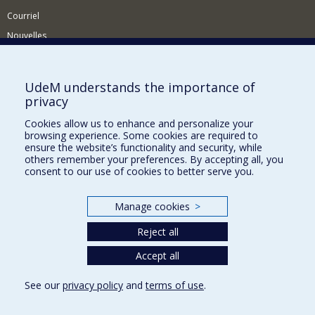
Courriel
Nouvelles
Activités
Comment soutenir le Département?
UdeM understands the importance of
privacy
BESOIN D'AIDE?
Cookies allow us to enhance and personalize your
Plan du site
browsing experience. Some cookies are required to
Signaler une erreur
ensure the website’s functionality and security, while
others remember your preferences. By accepting all, you
Accessibilité
consent to our use of cookies to better serve you.
FACULTÉ DES ARTS ET DES SCIENCES
Manage cookies
>
Nos départements et écoles
Reject all
Nos centres d'études
Nos programmes et cours
Accept all
See our
privacy policy
and
terms of use
.
Privacy