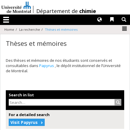
Passer
au
/
Département de
chimie
contenu
Langues
Liens 
R
Menu
N
Home
La recherche
Thèses et mémoires
Thèses et mémoires
Des thèses et mémoires de nos étudiants sont conservés et
consultables dans
Papyrus
, le dépôt institutionnel de l’Université
de Montréal.
Search in list
Search
For a detailed search
Visit Papyrus