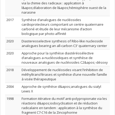
via la chimie des radicaux : application à
l&apos;élaboration de l&apos;hémisphère ouest de la
narasine
2017
Synthèse d’analogues de nucléosides
cardioprotecteurs comportant un centre quaternaire
carboné et étude de leur mécanisme d’action
biologique par photo-affinité
2020
Diastereoselective synthesis of Ribo-like nucleoside
analogues bearing an all-carbon C3′ quaternary center
2020
Approche pour la synthèse diastéréosélective
d’analogues a-nucléosidiques et synthèse de
nouveaux analogues de nucléosides C2&apos;-désoxy
2018
Développement de nucléosides visant l’inhibition de
méthyltransférases et synthèse d’une nouvelle famille
à visée thérapeutique
2004
Approche de synthèse d&apos;analogues du sialyl
Lewis X
1998
Formation itérative du motif anti-polypropionate via les
réactions d&apos;iodocyclisation et de réduction
radicalaire en tandem : application à la synthèse du
fragment C7-C16 de la Zincophorine