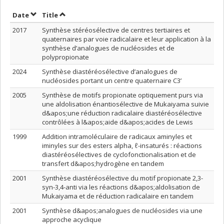
Sort by date in ascending order
Sort by title in ascending order
Date
Title
2017
Synthèse stéréosélective de centres tertiaires et
quaternaires par voie radicalaire et leur application à la
synthèse d’analogues de nucléosides et de
polypropionate
2024
Synthèse diastéréosélective d’analogues de
nucléosides portant un centre quaternaire C3’
2005
Synthèse de motifs propionate optiquement purs via
une aldolisation énantiosélective de Mukaiyama suivie
d&apos;une réduction radicalaire diastéréosélective
contrôlées à l&apos;aide d&apos;acides de Lewis
1999
Addition intramoléculaire de radicaux aminyles et
iminyles sur des esters alpha, ℓ-insaturés : réactions
diastéréosélectives de cyclofonctionalisation et de
transfert d&apos;hydrogène en tandem
2001
Synthèse diastéréosélective du motif propionate 2,3-
syn-3,4-anti via les réactions d&apos;aldolisation de
Mukaiyama et de réduction radicalaire en tandem
2001
Synthèse d&apos;analogues de nucléosides via une
approche acyclique