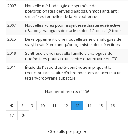
2007
Nouvelle méthodologie de synthèse de
polypropionates dérivés d&apos;un motif anti, anti :
synthèses formelles de la zincophorine
2007
Nouvelles voies pour la synthèse diastéréosélective
d&apos;analogues de nucléosides 1,2-cis et 1,2-trans
2025
Développement d’une nouvelle série d’analogues de
sialyl Lewis X en tant qu’antagonistes des sélectines
2019
Synthèse d’une nouvelle famille d’analogues de
nucléosides pourtant un centre quaternaire en C3’
2011
Étude de l’issue diastéréomérique impliquant la
réduction radicalaire d’α-bromoesters adjacents à un
tétrahydropyrane substitué
Number of results :
1136
Previous
Page
Page
Page
Page
Page
Page
.
Page
Page
Page
8
9
10
11
12
13
14
15
16
page
Current
Page
Next
17
page.
page
30 results per page