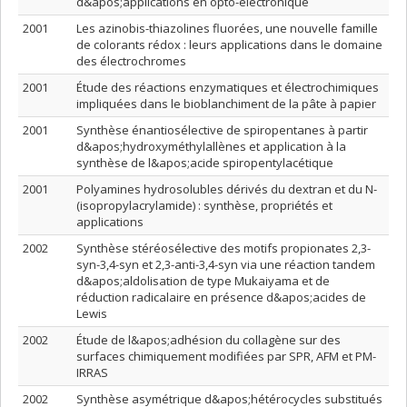
d&apos;applications en opto-électronique
2001
Les azinobis-thiazolines fluorées, une nouvelle famille
de colorants rédox : leurs applications dans le domaine
des électrochromes
2001
Étude des réactions enzymatiques et électrochimiques
impliquées dans le bioblanchiment de la pâte à papier
2001
Synthèse énantiosélective de spiropentanes à partir
d&apos;hydroxyméthylallènes et application à la
synthèse de l&apos;acide spiropentylacétique
2001
Polyamines hydrosolubles dérivés du dextran et du N-
(isopropylacrylamide) : synthèse, propriétés et
applications
2002
Synthèse stéréosélective des motifs propionates 2,3-
syn-3,4-syn et 2,3-anti-3,4-syn via une réaction tandem
d&apos;aldolisation de type Mukaiyama et de
réduction radicalaire en présence d&apos;acides de
Lewis
2002
Étude de l&apos;adhésion du collagène sur des
surfaces chimiquement modifiées par SPR, AFM et PM-
IRRAS
2002
Synthèse asymétrique d&apos;hétérocycles substitués