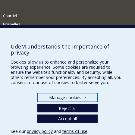
Courriel
Nouvelles
Activités
Comment soutenir le Département?
UdeM understands the importance of
privacy
BESOIN D'AIDE?
Cookies allow us to enhance and personalize your
Plan du site
browsing experience. Some cookies are required to
Signaler une erreur
ensure the website’s functionality and security, while
others remember your preferences. By accepting all, you
Accessibilité
consent to our use of cookies to better serve you.
FACULTÉ DES ARTS ET DES SCIENCES
Manage cookies
>
Nos départements et écoles
Reject all
Nos centres d'études
Nos programmes et cours
Accept all
See our
privacy policy
and
terms of use
.