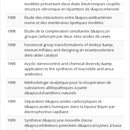
modèles présentant deux états électroniques couplés :
structure vibronique et répartition de l&apos;intensité
1998
Étude des interactions entre l&apos;antibactérien
nisine et des membranes lipidiques modèles
1998
Étude de la complexation simultanée d&apos;un
groupe carbonyle par deux sites acides de Lewis
1998
Functional group transformations of imidoyl &amp;
iminium triflates and designing an enantioselective
diels-alder catalyst
1998
Acyclic stereocontrol and chemical diversity &amp;
application to the synthesis of macrolide and ansa
antibiotics
1998
Méthodologie analytique pour la récupération de
substances allélopathiques à partir
d&apos;échantillons naturels
1999
Séparation d&apos;acides carboxyliques et
d&apos;acides humiques dans la liqueur Bayer par
électrophorèse capillaire
1999
Synthèse d&apos;une nouvelle classe
d&apos;inhibiteurs potentiels d&apos;enzymes à base