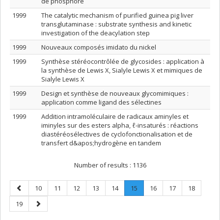
de phosphore
1999
The catalytic mechanism of purified guinea pig liver
transglutaminase : substrate synthesis and kinetic
investigation of the deacylation step
1999
Nouveaux composés imidato du nickel
1999
Synthèse stéréocontrôlée de glycosides : application à
la synthèse de Lewis X, Sialyle Lewis X et mimiques de
Sialyle Lewis X
1999
Design et synthèse de nouveaux glycomimiques :
application comme ligand des sélectines
1999
Addition intramoléculaire de radicaux aminyles et
iminyles sur des esters alpha, ℓ-insaturés : réactions
diastéréosélectives de cyclofonctionalisation et de
transfert d&apos;hydrogène en tandem
Number of results :
1136
Previous
Page
Page
Page
Page
Page
Page
.
Page
Page
Page
10
11
12
13
14
15
16
17
18
page
Current
Page
Next
19
page.
page