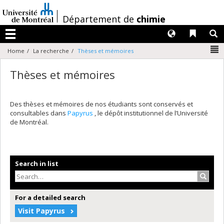
Passer
au
/
Département de
chimie
contenu
Langues
Liens 
R
Menu
N
Home
La recherche
Thèses et mémoires
Thèses et mémoires
Des thèses et mémoires de nos étudiants sont conservés et
consultables dans
Papyrus
, le dépôt institutionnel de l’Université
de Montréal.
Search in list
Search
For a detailed search
Visit Papyrus