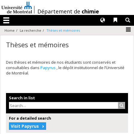
Passer
au
/
Département de
chimie
contenu
Langues
Liens 
R
Menu
N
Home
La recherche
Thèses et mémoires
Thèses et mémoires
Des thèses et mémoires de nos étudiants sont conservés et
consultables dans
Papyrus
, le dépôt institutionnel de l’Université
de Montréal.
Search in list
Search
For a detailed search
Visit Papyrus