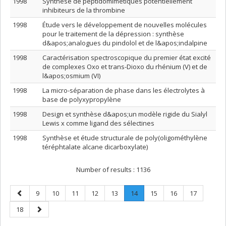
1998
Synthèse de peptidomimétiques potentiellement
inhibiteurs de la thrombine
1998
Étude vers le développement de nouvelles molécules
pour le traitement de la dépression : synthèse
d&apos;analogues du pindolol et de l&apos;indalpine
1998
Caractérisation spectroscopique du premier état excité
de complexes Oxo et trans-Dioxo du rhénium (V) et de
l&apos;osmium (VI)
1998
La micro-séparation de phase dans les électrolytes à
base de polyxypropylène
1998
Design et synthèse d&apos;un modèle rigide du Sialyl
Lewis x comme ligand des sélectines
1998
Synthèse et étude structurale de poly(oligométhylène
téréphtalate alcane dicarboxylate)
Number of results :
1136
Previous
Page
Page
Page
Page
Page
Page
.
Page
Page
Page
9
10
11
12
13
14
15
16
17
page
Current
Page
Next
18
page.
page