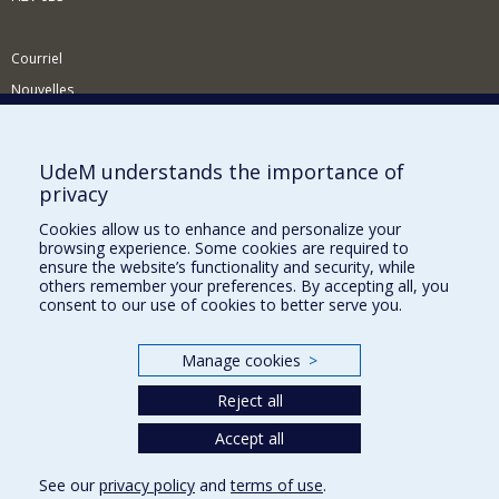
Courriel
Nouvelles
Activités
Comment soutenir le Département?
UdeM understands the importance of
privacy
BESOIN D'AIDE?
Cookies allow us to enhance and personalize your
Plan du site
browsing experience. Some cookies are required to
Signaler une erreur
ensure the website’s functionality and security, while
others remember your preferences. By accepting all, you
Accessibilité
consent to our use of cookies to better serve you.
FACULTÉ DES ARTS ET DES SCIENCES
Manage cookies
>
Nos départements et écoles
Reject all
Nos centres d'études
Nos programmes et cours
Accept all
See our
privacy policy
and
terms of use
.