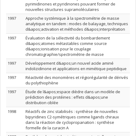
pyrimidinones et pyridinones pouvant former de
nouvelles structures supramoléculaires
1997
Approche systémique à la spectrométrie de masse
analytique en tandem : modes de balayage, techniques
d&apos;activation et méthodes d&apos;interprétation
1997
Évaluation de la sélectivité du bombardement
d&apos;atomes métastables comme source
d&apos;ionisation pour le couplage
chromatographie/spectrométrie de masse
1997
Développement d&apos;un nouvel acide aminé
indolizidinone et applications en mimétique peptidique
1997
Réactivité des monomères et régiorégularité de dérivés
du polythiophène
1997
Étude de l&apos;espace dièdre dans un modèle de
prédiction des protéines : effets d&apos;une
distribution ciblée
1998
Réactifs de zinc stabilisés : synthèse de nouvelles
bipyridines C2-symétriques comme ligands chiraux
dans la réaction de cyclopropanation : synthèse
formelle de la curacin A