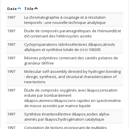
Sort by date in descending order
Sort by title in descending order
Date
Title
1997
La chromatographie à couplage et à résolution
temporels : une nouvelle technique analytique
1997
Étude de composés paramagnétiques de rhénium(III) et
(IV) contenant des hétérocycles azotés
1997
Cyclopropanations stéréosélectives d&apos;alcools
allyliques et synthèse totale de (+)-U-106305
1997
Résines polymères contenant des cavités polaires de
grandeur définie
1997
Molecular self-assembly directed by hydrogen bonding
: design, synthesis, and structural characterization of
new tectons
1997
Étude de composés oxygénés avec l&apos;ionisation
induite par bombardement
d&apos;atomes/d&apos;ions rapides en spectrométrie
de masse assistée par matrice liquide
1997
Synthèse énantiosélective d&apos;acides alpha-
aminés par l&apos;hydrogénation catalytique
1997
Conception de tectons incorporant de multiples