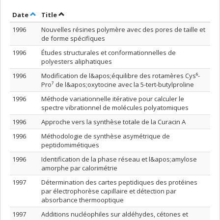
Sort by date in descending order
Sort by title in descending order
Date
Title
1996
Nouvelles résines polymère avec des pores de taille et
de forme spécifiques
1996
Études structurales et conformationnelles de
polyesters aliphatiques
1996
Modification de l&apos;équilibre des rotamères Cys⁶-
Pro⁷ de l&apos;oxytocine avec la 5-tert-butylproline
1996
Méthode variationnelle itérative pour calculer le
spectre vibrationnel de molécules polyatomiques
1996
Approche vers la synthèse totale de la Curacin A
1996
Méthodologie de synthèse asymétrique de
peptidomimétiques
1996
Identification de la phase réseau et l&apos;amylose
amorphe par calorimétrie
1997
Détermination des cartes peptidiques des protéines
par électrophorèse capillaire et détection par
absorbance thermooptique
1997
Additions nucléophiles sur aldéhydes, cétones et