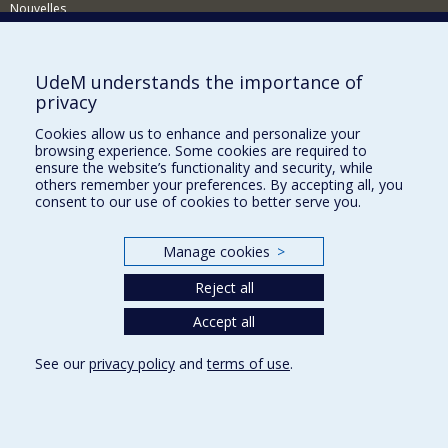
Nouvelles
Activités
Comment soutenir le Département?
UdeM understands the importance of
privacy
BESOIN D'AIDE?
Cookies allow us to enhance and personalize your
Plan du site
browsing experience. Some cookies are required to
Signaler une erreur
ensure the website’s functionality and security, while
others remember your preferences. By accepting all, you
Accessibilité
consent to our use of cookies to better serve you.
FACULTÉ DES ARTS ET DES SCIENCES
Manage cookies
>
Nos départements et écoles
Reject all
Nos centres d'études
Nos programmes et cours
Accept all
See our
privacy policy
and
terms of use
.
Privacy
Terms of use
Cookie Settings