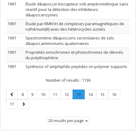
1997
Étude d&apos;un biocapteur volt-ampérométrique sans
réactif pour la détection des inhibiteurs
d&apos;enzymes
1997
Étude par RMN1H de complexes paramagnétiques de
ruthénium(III) avec des hétérocycles azotés
1997
Spectrométrie d&apos;ions secondaires de sels
d&apos;ammoniums quaternaires
1997
Propriétés ionochromes et photochromes de dérivés
du polythiophène
1997
Synthesis of amphiphilic peptides on polymer supports
Number of results :
1136
Previous
Page
Page
Page
Page
Page
Page
.
Page
Page
Page
8
9
10
11
12
13
14
15
16
page
Current
Page
Next
17
page.
page
20 results per page