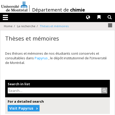
Passer
au
/
Département de
chimie
contenu
Langues
Liens 
R
Menu
N
Home
La recherche
Thèses et mémoires
Thèses et mémoires
Des thèses et mémoires de nos étudiants sont conservés et
consultables dans
Papyrus
, le dépôt institutionnel de l’Université
de Montréal.
Search in list
Search
For a detailed search
Visit Papyrus