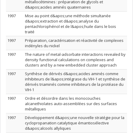
métallocétimines : préparation de glycols et
d&apos;acides aminés quaternaires
1997
Mise au point d&apos;une méthode simultanée
d&apos;extraction et d&apos;analyse du
pentachlorophénol et de l&apos;huile dans le bois
traité
1997
Préparation, caractérisation et réactivité de complexes
indényles du nickel
1997
The nature of metal-adsorbate interactions revealed by
density functional calculations on complexes and
clusters and by a new embedded cluster approach
1997
Synthèse de dérivés d&apos;acides aminés comme
inhibiteurs de l&apos;intégrase du VIH-1 et synthèse de
dérivés triaminés comme inhibiteurs de la protéase du
VIH-1
1997
Ordre et désordre dans les monocouches
alcanethiolates auto-assemblées sur des surfaces
métalliques
1997
Développement d&apos;une nouvelle stratégie pour la
cyclopropanation catalytique émantiosélective
d&apos;alcools allyliques