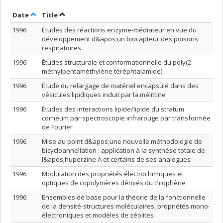
Sort by date in descending order
Sort by title in descending order
Date
Title
1996
Études des réactions enzyme-médiateur en vue du
développement d&apos;un biocapteur des poisons
respiratoires
1996
Études structurale et conformationnelle du poly(2-
méthylpentaméthylène téréphtalamide)
1996
Étude du relargage de matériel encapsulé dans des
vésicules lipidiques induit par la mélittine
1996
Études des interactions lipide/lipide du stratum
corneum par spectroscopie infrarouge par transformée
de Fourier
1996
Mise au point d&apos;une nouvelle méthodologie de
bicycloannellation : application à la synthèse totale de
l&apos;huperzine A et certains de ses analogues
1996
Modulation des propriétés électrochimiques et
optiques de copolymères dérivés du thiophène
1996
Ensembles de base pour la théorie de la fonctionnelle
de la densité-structures moléculaires, propriétés mono-
électroniques et modèles de zéolites