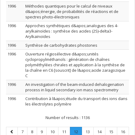
1996
Méthodes quantiques pour le calcul de niveaux
d&apos;énergie, de probabilités de réactions et de
spectres photo-électroniques
1996
Approches synthétiques d&apos;analogues des 4-
arylkaïnoïdes : synthèse des acides (2S)-delta3-
Arylkaïnoïdes
1996
Synthèse de carbohydrates phostones
1996
Ouverture régiosélective d&apos;unités
cyclopropylméthanols : génération de chaînes
polyméthylées chirales et application à la synthèse de
la chaîne en C6 [souscrit] de l&apos;acide zaragozique
C
1996
An investigation of the beam-induced dehalogenation
process in liquid secondary ion mass spectrometry
1996
Contribution à l&apos;étude du transport des ions dans
les électrolytes polymère
Number of results :
1136
Previous
Page
Page
Page
Page
Page
Page
.
Page
Page
Page
Page
7
8
9
10
11
12
13
14
15
16