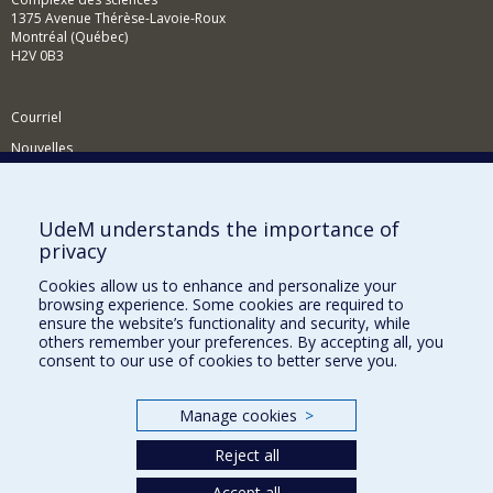
1375 Avenue Thérèse-Lavoie-Roux
Montréal (Québec)
H2V 0B3
Courriel
Nouvelles
Activités
Comment soutenir le Département?
UdeM understands the importance of
privacy
BESOIN D'AIDE?
Cookies allow us to enhance and personalize your
Plan du site
browsing experience. Some cookies are required to
Signaler une erreur
ensure the website’s functionality and security, while
others remember your preferences. By accepting all, you
Accessibilité
consent to our use of cookies to better serve you.
FACULTÉ DES ARTS ET DES SCIENCES
Manage cookies
>
Nos départements et écoles
Reject all
Nos centres d'études
Nos programmes et cours
Accept all