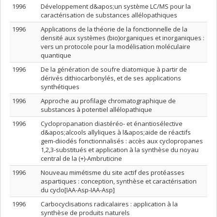
1996
Développement d&apos;un système LC/MS pour la
caractérisation de substances allélopathiques
1996
Applications de la théorie de la fonctionnelle de la
densité aux systèmes (bio)organiques et inorganiques :
vers un protocole pour la modélisation moléculaire
quantique
1996
De la génération de soufre diatomique à partir de
dérivés dithiocarbonylés, et de ses applications
synthétiques
1996
Approche au profilage chromatographique de
substances à potentiel allélopathique
1996
Cyclopropanation diastéréo- et énantiosélective
d&apos;alcools allyliques à l&apos;aide de réactifs
gem-diiodés fonctionnalisés : accès aux cyclopropanes
1,2,3-substitués et application à la synthèse du noyau
central de la (+)-Ambruticine
1996
Nouveau mimétisme du site actif des protéasses
aspartiques : conception, synthèse et caractérisation
du cyclo[IAA-Asp-IAA-Asp]
1996
Carbocyclisations radicalaires : application à la
synthèse de produits naturels