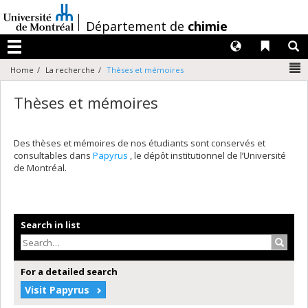
Passer
au
/
Département de
chimie
contenu
Langues
Liens 
R
Menu
N
Home
La recherche
Thèses et mémoires
Thèses et mémoires
Des thèses et mémoires de nos étudiants sont conservés et
consultables dans
Papyrus
, le dépôt institutionnel de l’Université
de Montréal.
Search in list
Search
For a detailed search
Visit Papyrus