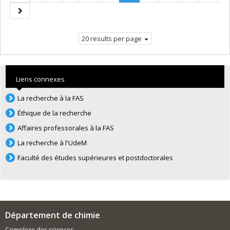
page
Current
Next
page.
page
20 results per page
Liens connexes
La recherche à la FAS
Éthique de la recherche
Affaires professorales à la FAS
La recherche à l'UdeM
Faculté des études supérieures et postdoctorales
Département de chimie
Complexe des sciences