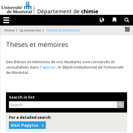
Passer
au
/
Département de
chimie
contenu
Langues
Liens 
R
Menu
N
Home
La recherche
Thèses et mémoires
Thèses et mémoires
Des thèses et mémoires de nos étudiants sont conservés et
consultables dans
Papyrus
, le dépôt institutionnel de l’Université
de Montréal.
Search in list
Search
For a detailed search
Visit Papyrus