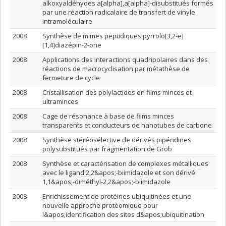
alkoxyaldéhydes a[alpha],a[alpha]-disubstitués formés
par une réaction radicalaire de transfert de vinyle
intramoléculaire
2008
Synthèse de mimes peptidiques pyrrolo[3,2-e]
[1,4]diazépin-2-one
2008
Applications des interactions quadripolaires dans des
réactions de macrocyclisation par métathèse de
fermeture de cycle
2008
Cristallisation des polylactides en films minces et
ultraminces
2008
Cage de résonance à base de films minces
transparents et conducteurs de nanotubes de carbone
2008
Synthèse stéréosélective de dérivés pipéridines
polysubstitués par fragmentation de Grob
2008
Synthèse et caractérisation de complexes métalliques
avec le ligand 2,2&apos;-biimidazole et son dérivé
1,1&apos;-diméthyl-2,2&apos;-biimidazole
2008
Enrichissement de protéines ubiquitinées et une
nouvelle approche protéomique pour
l&apos;identification des sites d&apos;ubiquitination