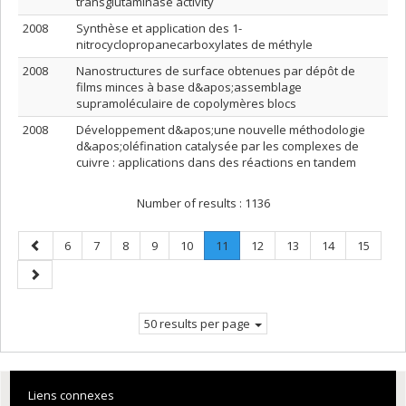
transglutaminase activity
2008
Synthèse et application des 1-
nitrocyclopropanecarboxylates de méthyle
2008
Nanostructures de surface obtenues par dépôt de
films minces à base d&apos;assemblage
supramoléculaire de copolymères blocs
2008
Développement d&apos;une nouvelle méthodologie
d&apos;oléfination catalysée par les complexes de
cuivre : applications dans des réactions en tandem
Number of results :
1136
Previous
Page
Page
Page
Page
Page
Page
.
Page
Page
Page
Page
6
7
8
9
10
11
12
13
14
15
page
Current
Next
page.
page
50 results per page
Liens connexes