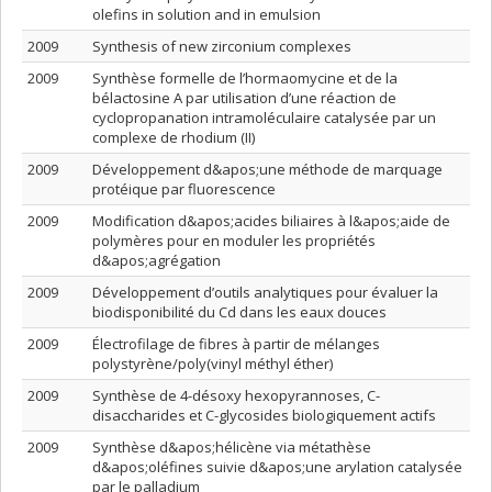
olefins in solution and in emulsion
2009
Synthesis of new zirconium complexes
2009
Synthèse formelle de l’hormaomycine et de la
bélactosine A par utilisation d’une réaction de
cyclopropanation intramoléculaire catalysée par un
complexe de rhodium (II)
2009
Développement d&apos;une méthode de marquage
protéique par fluorescence
2009
Modification d&apos;acides biliaires à l&apos;aide de
polymères pour en moduler les propriétés
d&apos;agrégation
2009
Développement d’outils analytiques pour évaluer la
biodisponibilité du Cd dans les eaux douces
2009
Électrofilage de fibres à partir de mélanges
polystyrène/poly(vinyl méthyl éther)
2009
Synthèse de 4-désoxy hexopyrannoses, C-
disaccharides et C-glycosides biologiquement actifs
2009
Synthèse d&apos;hélicène via métathèse
d&apos;oléfines suivie d&apos;une arylation catalysée
par le palladium