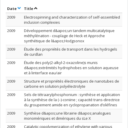
Sort by date in ascending order
Sort by title in ascending order
Date
Title
2009
Electrospinning and characterization of self-assembled
inclusion complexies
2009
Développement d&apos;un tandem multicatalytique
méthylénation - couplage de Heck et Approche
synthétique de l&apos;Hodgsonox
2009
Étude des propriétés de transport dans les hydrogels
de curdlan
2009
Étude des poly(2-alkyl-2-oxazoline)s munis
d&apos;extrémités hydrophobes en solution aqueuse
et à linterface eau/air
2009
Structure et propriétés électroniques de nanotubes de
carbone en solution polyélectrolyte
2009
Sels de tétraarylphosphonium : synthèse et application
à la synthèse de la (–)-coniine ; capacité trans-directrice
du groupement amide en cyclopropanation d’oléfines
2009
Synthèse d&apos;une librairie d&apos;analogues
monomériques et dimériques du sLe X
2009
Catalytic copolymerization of ethylene with various