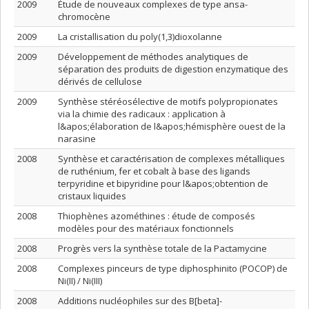
2009
Étude de nouveaux complexes de type ansa-
chromocène
2009
La cristallisation du poly(1,3)dioxolanne
2009
Développement de méthodes analytiques de
séparation des produits de digestion enzymatique des
dérivés de cellulose
2009
Synthèse stéréosélective de motifs polypropionates
via la chimie des radicaux : application à
l&apos;élaboration de l&apos;hémisphère ouest de la
narasine
2008
Synthèse et caractérisation de complexes métalliques
de ruthénium, fer et cobalt à base des ligands
terpyridine et bipyridine pour l&apos;obtention de
cristaux liquides
2008
Thiophènes azométhines : étude de composés
modèles pour des matériaux fonctionnels
2008
Progrès vers la synthèse totale de la Pactamycine
2008
Complexes pinceurs de type diphosphinito (POCOP) de
Ni(II) / Ni(III)
2008
Additions nucléophiles sur des B[beta]-