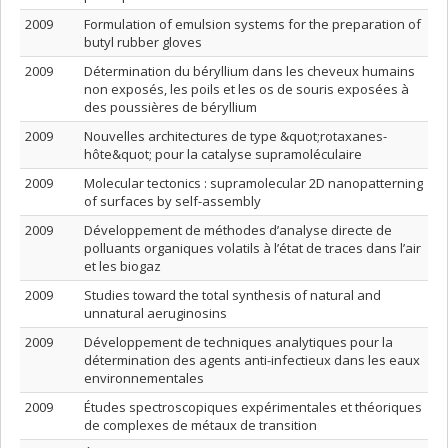
2009
Formulation of emulsion systems for the preparation of
butyl rubber gloves
2009
Détermination du béryllium dans les cheveux humains
non exposés, les poils et les os de souris exposées à
des poussières de béryllium
2009
Nouvelles architectures de type &quot;rotaxanes-
hôte&quot; pour la catalyse supramoléculaire
2009
Molecular tectonics : supramolecular 2D nanopatterning
of surfaces by self-assembly
2009
Développement de méthodes d’analyse directe de
polluants organiques volatils à l’état de traces dans l’air
et les biogaz
2009
Studies toward the total synthesis of natural and
unnatural aeruginosins
2009
Développement de techniques analytiques pour la
détermination des agents anti-infectieux dans les eaux
environnementales
2009
Études spectroscopiques expérimentales et théoriques
de complexes de métaux de transition