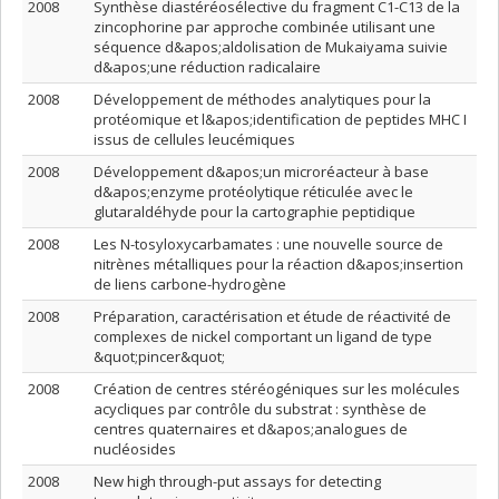
2008
Synthèse diastéréosélective du fragment C1-C13 de la
zincophorine par approche combinée utilisant une
séquence d&apos;aldolisation de Mukaiyama suivie
d&apos;une réduction radicalaire
2008
Développement de méthodes analytiques pour la
protéomique et l&apos;identification de peptides MHC I
issus de cellules leucémiques
2008
Développement d&apos;un microréacteur à base
d&apos;enzyme protéolytique réticulée avec le
glutaraldéhyde pour la cartographie peptidique
2008
Les N-tosyloxycarbamates : une nouvelle source de
nitrènes métalliques pour la réaction d&apos;insertion
de liens carbone-hydrogène
2008
Préparation, caractérisation et étude de réactivité de
complexes de nickel comportant un ligand de type
&quot;pincer&quot;
2008
Création de centres stéréogéniques sur les molécules
acycliques par contrôle du substrat : synthèse de
centres quaternaires et d&apos;analogues de
nucléosides
2008
New high through-put assays for detecting