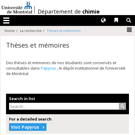
Passer
au
/
Département de
chimie
contenu
Langues
Liens 
R
Menu
N
Home
La recherche
Thèses et mémoires
Thèses et mémoires
Des thèses et mémoires de nos étudiants sont conservés et
consultables dans
Papyrus
, le dépôt institutionnel de l’Université
de Montréal.
Search in list
Search
For a detailed search
Visit Papyrus