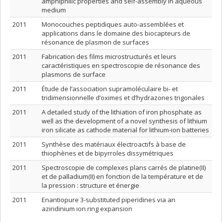
amphiphilic properties and self-assembly in aqueous
medium
2011
Monocouches peptidiques auto-assemblées et
applications dans le domaine des biocapteurs de
résonance de plasmon de surfaces
2011
Fabrication des films microstructurés et leurs
caractéristiques en spectroscopie de résonance des
plasmons de surface
2011
Étude de l’association supramoléculaire bi- et
tridimensionnelle d’oximes et d’hydrazones trigonales
2011
A detailed study of the lithiation of iron phosphate as
well as the development of a novel synthesis of lithium
iron silicate as cathode material for lithium-ion batteries
2011
Synthèse des matériaux électroactifs à base de
thiophènes et de bipyrroles dissymétriques
2011
Spectroscopie de complexes plans carrés de platine(II)
et de palladium(II) en fonction de la température et de
la pression : structure et énergie
2011
Enantiopure 3-substituted piperidines via an
aziridinium ion ring expansion