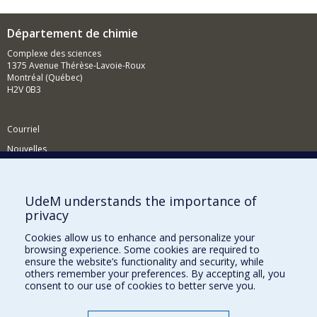
Département de chimie
Complexe des sciences
1375 Avenue Thérèse-Lavoie-Roux
Montréal (Québec)
H2V 0B3
Courriel
Nouvelles
Activités
Comment soutenir le Département?
UdeM understands the importance of
privacy
BESOIN D'AIDE?
Cookies allow us to enhance and personalize your
Plan du site
browsing experience. Some cookies are required to
Signaler une erreur
ensure the website’s functionality and security, while
others remember your preferences. By accepting all, you
Accessibilité
consent to our use of cookies to better serve you.
FACULTÉ DES ARTS ET DES SCIENCES