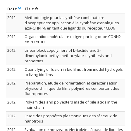
Sort by date in ascending order
Sort by title in ascending order
Date
Title
2012
Méthodologie pour la synthèse combinatoire
d’azapeptides: application à la synthèse d’analogues
aza-GHRP-6 en tant que ligands du récepteur CD36
2012
Organisation moléculaire dirigée par le groupe CONH2
en 2D et 3D
2012
Linear block copolymers of L–lactide and 2–
dimethylaminoethyl methacrylate : synthesis and
properties
2012
Quantifying diffusion in biofilms : from model hydrogels
to living biofilms
2012
Préparation, étude de l’orientation et caractérisation
physico-chimique de films polymères comportant des
fluorophores
2012
Polyamides and polyesters made of bile acids in the
main chain
2012
Étude des propriétés plasmoniques des réseaux de
nanotrous
2012
Évaluation de nouveaux électrolytes à base de liquides