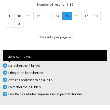
Number of results :
1136
Previous
Page
Page
Page
Page
Page
Page
.
Page
Page
Page
10
11
12
13
14
15
16
17
18
page
Current
Page
Next
19
page.
page
30 results per page
Liens connexes
La recherche à la FAS
Éthique de la recherche
Affaires professorales à la FAS
La recherche à l'UdeM
Faculté des études supérieures et postdoctorales