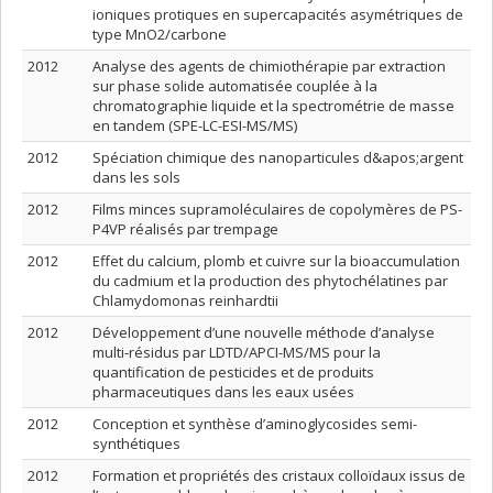
ioniques protiques en supercapacités asymétriques de
type MnO2/carbone
2012
Analyse des agents de chimiothérapie par extraction
sur phase solide automatisée couplée à la
chromatographie liquide et la spectrométrie de masse
en tandem (SPE-LC-ESI-MS/MS)
2012
Spéciation chimique des nanoparticules d&apos;argent
dans les sols
2012
Films minces supramoléculaires de copolymères de PS-
P4VP réalisés par trempage
2012
Effet du calcium, plomb et cuivre sur la bioaccumulation
du cadmium et la production des phytochélatines par
Chlamydomonas reinhardtii
2012
Développement d’une nouvelle méthode d’analyse
multi-résidus par LDTD/APCI-MS/MS pour la
quantification de pesticides et de produits
pharmaceutiques dans les eaux usées
2012
Conception et synthèse d’aminoglycosides semi-
synthétiques
2012
Formation et propriétés des cristaux colloïdaux issus de