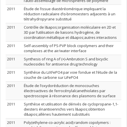
l’auto-assemblage de microsphères de polymère
2011
Étude de l’issue diastéréomérique impliquant la
réduction radicalaire d’α-bromoesters adjacents à un
tétrahydropyrane substitué
2011
Contrôle de l&apos;organisation moléculaire en 2D et
3D par l’utilisation de liaisons hydrogène, de
coordination métallique et d&apos;autres interactions
2011
Self-assembly of PS-PVP block copolymers and their
complexes at the air/water interface
2011
Synthesis of ring A of (+)-Ambruticin S and bicyclic
nucleosides for antisense drug technology
2011
Synthèse du LiXFePO4 par voie fondue et l’étude de la
couche de carbone sur LiFePO4
2011
Étude de l’oxydoréduction de monocouches
électroactives de ferrocénylalcanethiolates par
spectroscopie à résonance des plasmons de surface
2011
Synthèse et utilisation de dérivés de cyclopropane-1,1-
diesters énantioenrichis vers l&apos;obtention
d&apos;allènes hautement substitués
2011
Poly(ethylene-co-acrylic acid) random copolymers :