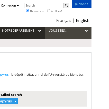
Je donne
Rechercher
Connexion
Search
This website
All UdeM
Choix
Français
English
de
la
NOTRE DÉPARTEMENT
VOUS ÊTES...
langue
apyrus
, le dépôt institutionnel de l’Université de Montréal.
etailed search
Papyrus