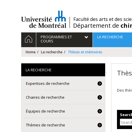
Passer
au
contenu
/
Faculté des arts et des sci
Département de
chi
Navigation
HOME
PROGRAMMES ET
LA RECHERCHE
principale
COURS
Home
La recherche
Thèses et mémoires
LA RECHERCHE
Thès
Expertises de recherche
Des thè
Chaires de recherche
Équipes de recherche
Search
Thèmes de recherche