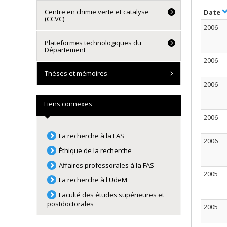
Centre en chimie verte et catalyse
S
Date
(CCVC)
2006
Plateformes technologiques du
Département
2006
Thèses et mémoires
2006
Liens connexes
2006
La recherche à la FAS
2006
Éthique de la recherche
Affaires professorales à la FAS
2005
La recherche à l'UdeM
Faculté des études supérieures et
postdoctorales
2005