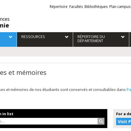
Liens
Répertoire
Facultés
Bibliothèques
Plan campus
externes
ences
mie
RESSOURCES
RÉPERTOIRE DU
DÉPARTEMENT
es et mémoires
ses et mémoires de nos étudiants sont conservés et consultables dans
P
 in list
For a d
Search…
Visit 