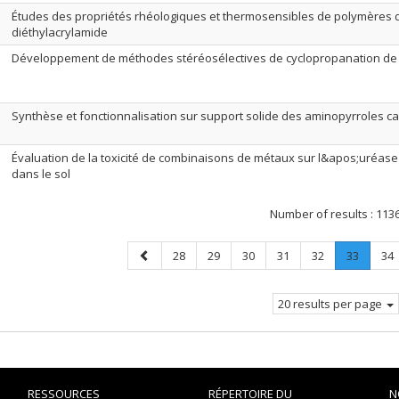
Études des propriétés rhéologiques et thermosensibles de polymères d
diéthylacrylamide
Développement de méthodes stéréosélectives de cyclopropanation d
Synthèse et fonctionnalisation sur support solide des aminopyrroles c
Évaluation de la toxicité de combinaisons de métaux sur l&apos;uréas
dans le sol
Number of results :
113
Previous
Page
Page
Page
Page
Page
Page
.
Pa
28
29
30
31
32
33
34
page
Current
page.
20 results per page
RESSOURCES
RÉPERTOIRE DU
N