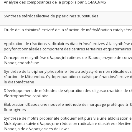
Analyse des composantes de la propolis par GC-MAB/MS
Synthèse stéréosélective de pipéridines substituées
Étude de la chimiosélectivité de la réaction de méthylénation catalysée
Application de réactions radicalaires diastéréosélectives à la synthèse
polyfonctionnalisées comportant des centres tertiaires et quaternaires
Conception et synthèse d&apos;inhibiteurs de l&apos;enzyme de conv
l&apos;endothéline
Synthèse de la triphénylphosphine liée au polystyrène non réticulé et son
réaction de Mitsunobu. Cyclopropanation catalytique énantiosélective 
le diazométhane
Développement de méthodes de séparation des oligosaccharides de chi
électrophorèse capillaire
Élaboration d&apos;une nouvelle méthode de marquage protéique à l
fluorogènes
Synthèse de motifs propionate optiquement purs via une aldolisation é
Mukaiyama suivie d&apos;une réduction radicalaire diastéréosélective
l&apos;aide d&apos;acides de Lewis