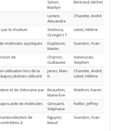
Simon,
Bertrand, Michel
Marilyn
Lemire,
Charette, André
Alexandre
e par le rhodium
Stoklosa,
Lebel, Hélène
Grzegorz T.
 de molécules acycliques
Duplessis,
Guindon, Yvan
Martin
ersion de
Charron,
Hanessian,
Guillaume
Stephen
 utilisation lors de la
Janes, Marc
Charette, André;
d&apos;alcènes utilisant
K.
Lebel, Hélène
tine et de chitosane par
Beaudoin,
Waldron, Karen
Marie-Ève
&apos;aide de molécules
Girouard,
Keillor, Jeffrey
Stéphane
nantiosélective de
Nguyen,
Guindon, Yvan
 contrôlées à
Maud