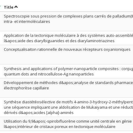
ort by date in ascending order
Sort by title in ascending order
Title
Spectroscopie sous pression de complexes plans carrés de palladium(II) et
intra- et intermoléculaires
Application de la tectonique moléculaire à des systèmes auto-assemblés
l&apos;aide des diarylbiguanides et des diarylaminotriazines
Conceptualisaiton rationnelle de nouveaux récepteurs oxyanioniques
Synthesis and applications of polymer-nanoparticle composites : conj
quantum dots and nitrocellulose-Ag nanoparticles
Développement de méthodes d&apos;analyse de standards pharmace
électrophorèse capillaire
Synthèse diastétéosélective de motifs 4-amino-3-hydroxy-2-méthylpen
une séquence impliquant une aldolisation de Mukaiyama et une réductio
dérivés d&apos;acides [alpha]-aminés
Utilisation du 9,9&apos;-spirobifluorène comme unité centrale en génie cr
l&apos;intérieur de cristaux poreux en tectonique moléculaire