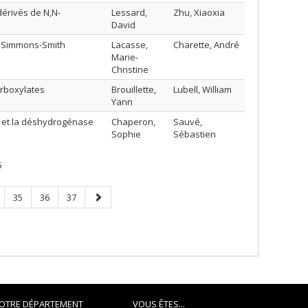
érivés de N,N-
Lessard,
Zhu, Xiaoxia
David
e Simmons-Smith
Lacasse,
Charette, André
Marie-
Christine
arboxylates
Brouillette,
Lubell, William
Yann
e et la déshydrogénase
Chaperon,
Sauvé,
Sophie
Sébastien
6
ge
Page
Page
Page
Next
35
36
37
page
OTRE DÉPARTEMENT
VOUS ÊTES...