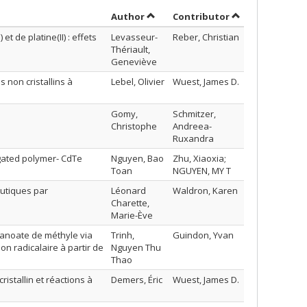
Sort by author in ascending order
by contributor 
Author
Contributor
 de platine(II) : effets
Levasseur-
Reber, Christian
Thériault,
Geneviève
 non cristallins à
Lebel, Olivier
Wuest, James D.
Gomy,
Schmitzer,
Christophe
Andreea-
Ruxandra
ugated polymer- CdTe
Nguyen, Bao
Zhu, Xiaoxia;
Toan
NGUYEN, MY T
utiques par
Léonard
Waldron, Karen
Charette,
Marie-Ève
tanoate de méthyle via
Trinh,
Guindon, Yvan
n radicalaire à partir de
Nguyen Thu
Thao
istallin et réactions à
Demers, Éric
Wuest, James D.