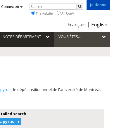
Je donne
Rechercher
Connexion
Search
This website
All UdeM
Choix
Français
English
de
la
NOTRE DÉPARTEMENT
VOUS ÊTES...
langue
apyrus
, le dépôt institutionnel de l’Université de Montréal.
etailed search
Papyrus