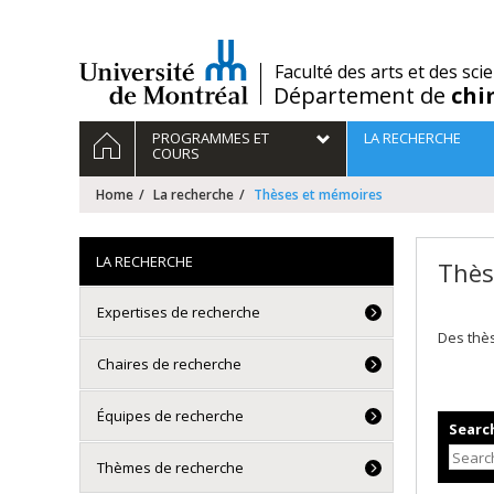
Passer
au
contenu
/
Faculté des arts et des sci
Département de
chi
Navigation
HOME
PROGRAMMES ET
LA RECHERCHE
principale
COURS
Home
La recherche
Thèses et mémoires
LA RECHERCHE
Thès
Expertises de recherche
Des thè
Chaires de recherche
Équipes de recherche
Search
Thèmes de recherche