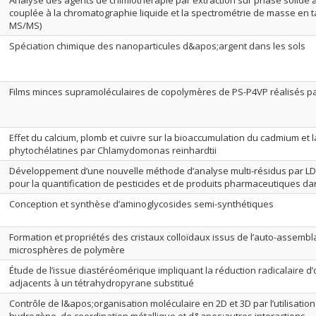
Analyse des agents de chimiothérapie par extraction sur phase solide
couplée à la chromatographie liquide et la spectrométrie de masse en 
MS/MS)
Spéciation chimique des nanoparticules d&apos;argent dans les sols
Films minces supramoléculaires de copolymères de PS-P4VP réalisés p
Effet du calcium, plomb et cuivre sur la bioaccumulation du cadmium et 
phytochélatines par Chlamydomonas reinhardtii
Développement d’une nouvelle méthode d’analyse multi-résidus par 
pour la quantification de pesticides et de produits pharmaceutiques d
Conception et synthèse d’aminoglycosides semi-synthétiques
Formation et propriétés des cristaux colloïdaux issus de l’auto-assemb
microsphères de polymère
Étude de l’issue diastéréomérique impliquant la réduction radicalaire 
adjacents à un tétrahydropyrane substitué
Contrôle de l&apos;organisation moléculaire en 2D et 3D par l’utilisation