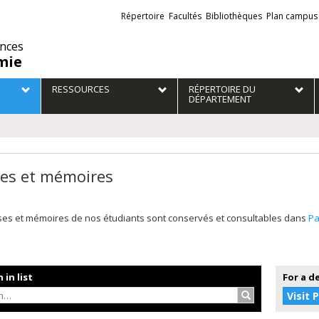
Liens
Répertoire
Facultés
Bibliothèques
Plan campus
externes
ences
mie
RESSOURCES
RÉPERTOIRE DU
DÉPARTEMENT
es et mémoires
ses et mémoires de nos étudiants sont conservés et consultables dans
P
 in list
For a d
Search…
Visit 