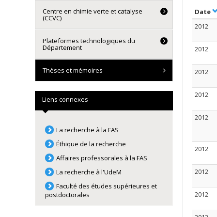
Centre en chimie verte et catalyse
S
Date
(CCVC)
2012
Plateformes technologiques du
Département
2012
Thèses et mémoires
2012
2012
Liens connexes
2012
La recherche à la FAS
Éthique de la recherche
2012
Affaires professorales à la FAS
2012
La recherche à l'UdeM
Faculté des études supérieures et
2012
postdoctorales