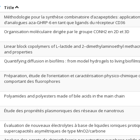
ort by date in ascending order
Sort by title in ascending order
Title
Méthodologie pour la synthèse combinatoire d’azapeptides: application
d’analogues aza-GHRP-6 en tant que ligands du récepteur CD36
Organisation moléculaire dirigée par le groupe CONH2 en 2D et 3D
Linear block copolymers of L–lactide and 2–dimethylaminoethyl methacry
and properties
Quantifying diffusion in biofilms : from model hydrogels to living biofilm
Préparation, étude de l’orientation et caractérisation physico-chimique
comportant des fluorophores
Polyamides and polyesters made of bile acids in the main chain
Étude des propriétés plasmoniques des réseaux de nanotrous
Évaluation de nouveaux électrolytes à base de liquides ioniques proti
supercapacités asymétriques de type MnO2/carbone