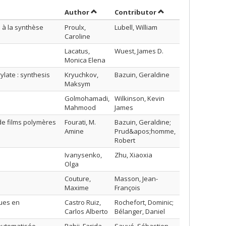
Sort by author in ascending order
by contributor in a
Author
Contributor
 à la synthèse
Proulx,
Lubell, William
Caroline
Lacatus,
Wuest, James D.
Monica Elena
late : synthesis
Kryuchkov,
Bazuin, Geraldine
Maksym
s
Golmohamadi,
Wilkinson, Kevin
Mahmood
James
 de films polymères
Fourati, M.
Bazuin, Geraldine;
Amine
Prud&apos;homme,
Robert
Ivanysenko,
Zhu, Xiaoxia
Olga
Couture,
Masson, Jean-
Maxime
François
ques en
Castro Ruiz,
Rochefort, Dominic;
Carlos Alberto
Bélanger, Daniel