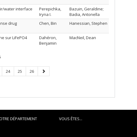
ir/water interface
Perepichka,
Bazuin, Geraldine;
Iryna I.
Badia, Antonella
sense drug
Chen, Bin
Hanessian, Stephen
ne sur LiFePO4
Dahéron,
MacNeil, Dean
Benjamin
6
ge
Page
Page
Page
Next
24
25
26
page
OTRE DÉPARTEMENT
VOUS ÊTES...