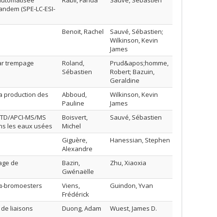
 automatisée
Rabii, Farida
Sauvé, Sébastien
tandem (SPE-LC-ESI-
Benoit, Rachel
Sauvé, Sébastien;
Wilkinson, Kevin
James
ar trempage
Roland,
Prud&apos;homme,
Sébastien
Robert; Bazuin,
Geraldine
la production des
Abboud,
Wilkinson, Kevin
Pauline
James
LDTD/APCI-MS/MS
Boisvert,
Sauvé, Sébastien
ans les eaux usées
Michel
Giguère,
Hanessian, Stephen
Alexandre
lage de
Bazin,
Zhu, Xiaoxia
Gwénaëlle
d’α-bromoesters
Viens,
Guindon, Yvan
Frédérick
 de liaisons
Duong, Adam
Wuest, James D.