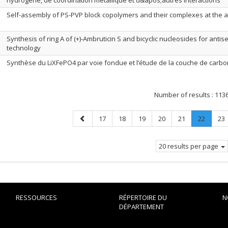
hydrogène, de coordination métallique et d&apos;autres interactions
Self-assembly of PS-PVP block copolymers and their complexes at the a
Synthesis of ring A of (+)-Ambruticin S and bicyclic nucleosides for anti
technology
Synthèse du LiXFePO4 par voie fondue et l’étude de la couche de carbo
Number of results :
113
Previous
Page
Page
Page
Page
Page
Page
.
Pa
17
18
19
20
21
22
23
page
Current
page.
20 results per page
RESSOURCES
RÉPERTOIRE DU
N
DÉPARTEMENT