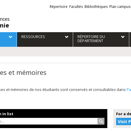
Liens
Répertoire
Facultés
Bibliothèques
Plan campus
externes
ences
mie
RESSOURCES
RÉPERTOIRE DU
DÉPARTEMENT
es et mémoires
ses et mémoires de nos étudiants sont conservés et consultables dans
P
 in list
For a d
Search…
Visit 