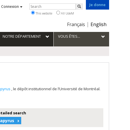
Je donne
Rechercher
Connexion
Search
This website
All UdeM
Choix
Français
English
de
la
NOTRE DÉPARTEMENT
VOUS ÊTES...
langue
apyrus
, le dépôt institutionnel de l’Université de Montréal.
etailed search
Papyrus