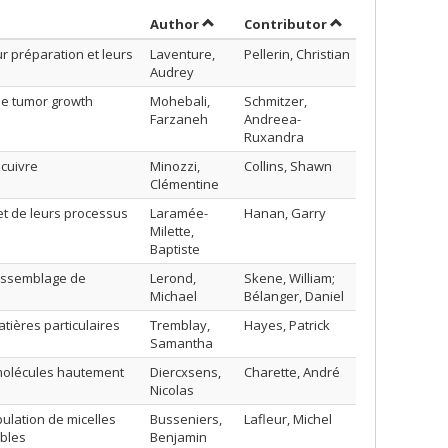
Sort by author in ascending order
by contributor in
Author
Contributor
r préparation et leurs
Laventure,
Pellerin, Christian
Audrey
the tumor growth
Mohebali,
Schmitzer,
Farzaneh
Andreea-
Ruxandra
 cuivre
Minozzi,
Collins, Shawn
Clémentine
et de leurs processus
Laramée-
Hanan, Garry
Milette,
Baptiste
 assemblage de
Lerond,
Skene, William;
Michael
Bélanger, Daniel
tières particulaires
Tremblay,
Hayes, Patrick
Samantha
 molécules hautement
Diercxsens,
Charette, André
Nicolas
ulation de micelles
Busseniers,
Lafleur, Michel
bles
Benjamin