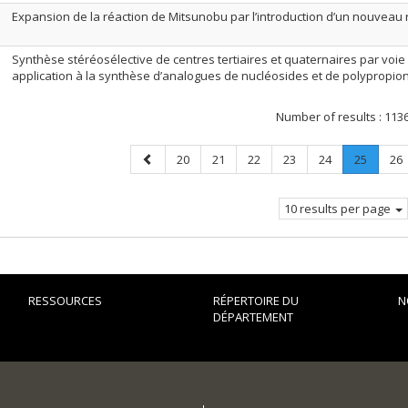
Expansion de la réaction de Mitsunobu par l’introduction d’un nouveau r
Synthèse stéréosélective de centres tertiaires et quaternaires par voie r
application à la synthèse d’analogues de nucléosides et de polypropio
Number of results :
113
Previous
Page
Page
Page
Page
Page
Page
.
Pa
20
21
22
23
24
25
26
page
Current
page.
10 results per page
RESSOURCES
RÉPERTOIRE DU
N
DÉPARTEMENT