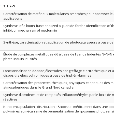
ort by date in ascending order
Sort by title in ascending order
Title
Caractérisation de matériaux moléculaires amorphes pour optimiser leu
applications
Synthesis of a biotin-functionalized biguanide for the identification of 
inhibition mechanism of metformin
Synthèse, caractérisation et application de photocatalyseurs à base de
Étude de complexes métalliques d6 à base de ligands tridentés N^N^N 
photo-induits inusités
Fonctionnalisation d&apos;électrodes par greffage électrochimique et
dispositifs électrochromiques à base de triphénylamines
Caractérisation des propriétés chimiques, physiques et optiques des ma
atmosphériques dans le Grand Nord canadien
Synthèse d’amidines et de composés trifluorométhylés par le biais de
réactives
Nano-encapsulation : distribution d&apos;un médicament dans une pop
polymères et mécanisme de perméabilisation de liposomes photosensi