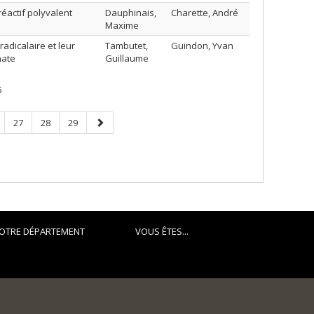
éactif polyvalent
Dauphinais,
Charette, André
Maxime
adicalaire et leur
Tambutet,
Guindon, Yvan
nate
Guillaume
6
ge
Page
Page
Page
Next
27
28
29
page
OTRE DÉPARTEMENT
VOUS ÊTES...