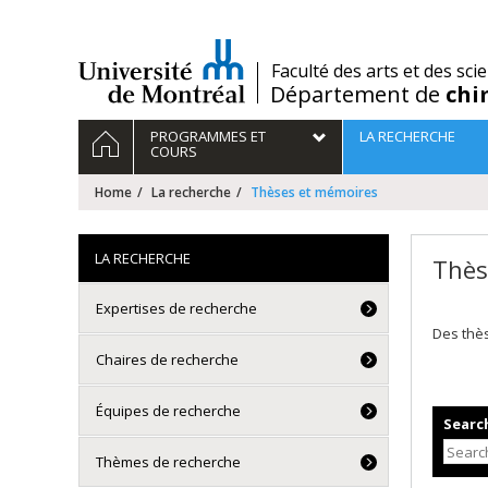
Passer
au
contenu
/
Faculté des arts et des sci
Département de
chi
Navigation
HOME
PROGRAMMES ET
LA RECHERCHE
principale
COURS
Home
La recherche
Thèses et mémoires
LA RECHERCHE
Thès
Expertises de recherche
Des thè
Chaires de recherche
Équipes de recherche
Search
Thèmes de recherche