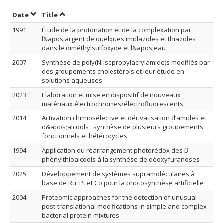
Sort by date in descending order
Sort by title in descending order
Date
Title
1991
Étude de la protonation et de la complexation par
l&apos;argent de quelques imidazoles et thiazoles
dans le diméthylsulfoxyde et l&apos;eau
2007
Synthèse de poly(N-isopropylacrylamide)s modifiés par
des groupements cholestérols et leur étude en
solutions aqueuses
2023
Elaboration et mise en dispositif de nouveaux
matériaux électrochromes/électrofluorescents
2014
Activation chimiosélective et dérivatisation d’amides et
d&apos;alcools : synthèse de plusieurs groupements
fonctionnels et hétérocycles
1994
Application du réarrangement photorédox des β-
phénylthioalcools à la synthèse de déoxyfuranoses
2025
Développement de systèmes supramoléculaires à
base de Ru, Pt et Co pour la photosynthèse artificielle
2004
Proteomic approaches for the detection of unusual
post-translational modifications in simple and complex
bacterial protein mixtures