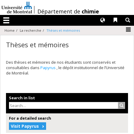
Passer
au
/
Département de
chimie
contenu
Langues
Liens 
R
Menu
N
Home
La recherche
Thèses et mémoires
Thèses et mémoires
Des thèses et mémoires de nos étudiants sont conservés et
consultables dans
Papyrus
, le dépôt institutionnel de l’Université
de Montréal.
Search in list
Search
For a detailed search
Visit Papyrus