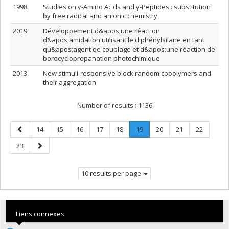
1998
Studies on γ-Amino Acids and γ-Peptides : substitution
by free radical and anionic chemistry
2019
Développement d&apos;une réaction
d&apos;amidation utilisant le diphénylsilane en tant
qu&apos;agent de couplage et d&apos;une réaction de
borocyclopropanation photochimique
2013
New stimuli-responsive block random copolymers and
their aggregation
Number of results :
1136
Previous
Page
Page
Page
Page
Page
Page
.
Page
Page
Page
14
15
16
17
18
19
20
21
22
page
Current
Page
Next
23
page.
page
10 results per page
Liens connexes